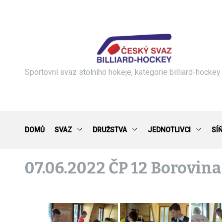
S
k
i
p
t
o
c
Sportovní svaz stolního hokeje, kategorie billiard-hockey
o
n
t
e
n
DOMŮ
SVAZ
DRUŽSTVA
JEDNOTLIVCI
SÍ
t
07.06.2022 ČP 12 Borovina