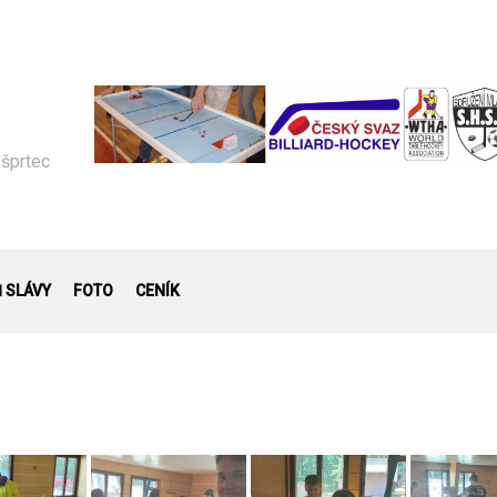
 šprtec
Ň SLÁVY
FOTO
CENÍK