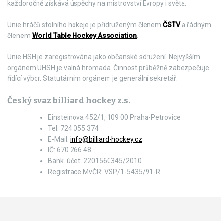
každoročně získává úspěchy na mistrovství Evropy i světa.
Unie hráčů stolního hokeje je přidruženým členem
ČSTV
a řádným
členem
World Table Hockey Association
.
Unie HSH je zaregistrována jako občanské sdružení. Nejvyšším
orgánem UHSH je valná hromada. Činnost průběžně zabezpečuje
řídící výbor. Statutárním orgánem je generální sekretář.
Český svaz billiard hockey z.s.
Einsteinova 452/1, 109 00 Praha-Petrovice
Tel: 724 055 374
E-Mail:
info@billiard-hockey.cz
IČ: 670 266 48
Bank. účet: 2201560345/2010
Registrace MvČR: VSP/1-5435/91-R