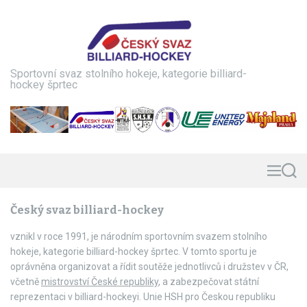
S
k
i
p
t
Sportovní svaz stolního hokeje, kategorie billiard-
o
hockey šprtec
c
o
n
t
e
n
M
S
e
e
t
n
a
Český svaz billiard-hockey
u
r
c
h
vznikl v roce 1991, je národním sportovním svazem stolního
hokeje, kategorie billiard-hockey šprtec. V tomto sportu je
oprávněna organizovat a řídit soutěže jednotlivců i družstev v ČR,
včetně
mistrovství České republiky
, a zabezpečovat státní
reprezentaci v billiard-hockeyi. Unie HSH pro Českou republiku