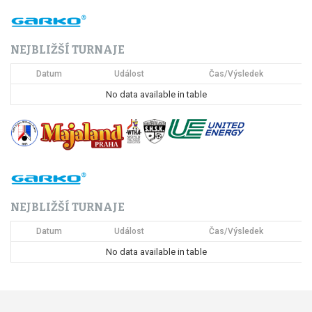
a
c
NEJBLIŽŠÍ TURNAJE
e
Datum
Událost
Čas/Výsledek
p
No data available in table
r
o
p
ř
NEJBLIŽŠÍ TURNAJE
í
Datum
Událost
Čas/Výsledek
s
No data available in table
p
ě