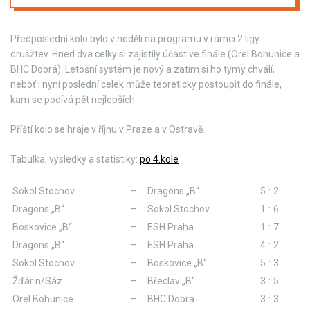
Předposlední kolo bylo v neděli na programu v rámci 2.ligy
drusžtev. Hned dva celky si zajistily účast ve finále (Orel Bohunice a
BHC Dobrá). Letošní systém je nový a zatím si ho týmy chválí,
neboť i nyní poslední celek může teoreticky postoupit do finále,
kam se podívá pět nejlepších.
Příští kolo se hraje v říjnu v Praze a v Ostravě.
Tabulka, výsledky a statistiky:
po 4.kole
Sokol Stochov
–
Dragons „B“
5
:
2
Dragons „B“
–
Sokol Stochov
1
:
6
Boskovice „B“
–
ESH Praha
1
:
7
Dragons „B“
–
ESH Praha
4
:
2
Sokol Stochov
–
Boskovice „B“
5
:
3
Žďár n/Sáz
–
Břeclav „B“
3
:
5
Orel Bohunice
–
BHC Dobrá
3
:
3