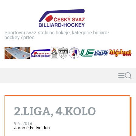
S
k
i
p
t
Sportovní svaz stolního hokeje, kategorie billiard-
o
hockey šprtec
c
o
n
t
e
n
M
S
e
e
t
n
a
u
r
c
h
2.LIGA, 4.KOLO
9. 9. 2018
Jaromír Foltýn Jun.