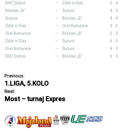
BHC Dobrá
–
Žďár n/Sáz
5
:
4
Břeclav „B“
–
Šuture
4
:
4
Šuture
–
Břeclav „B“
4
:
4
Žďár n/Sáz
–
Orel Bohunice
3
:
5
Orel Bohunice
–
Břeclav „B“
5
:
3
Žďár n/Sáz
–
Šuture
6
:
3
Orel Bohunice
–
Šuture
4
:
3
BHC Dobrá
–
Břeclav „B“
6
:
3
Previous:
N
1.LIGA, 5.KOLO
a
Next:
Most – turnaj Expres
v
i
g