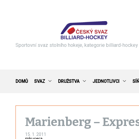
S
k
i
p
t
o
c
Sportovní svaz stolního hokeje, kategorie billiard-hockey
o
n
t
e
n
DOMŮ
SVAZ
DRUŽSTVA
JEDNOTLIVCI
SÍ
t
Marienberg – Expr
15. 1. 2011
mkucera