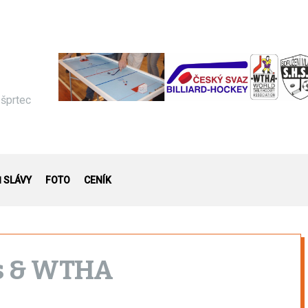
 šprtec
Ň SLÁVY
FOTO
CENÍK
es & WTHA