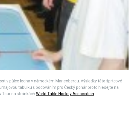
Most v půlce ledna v německém Marienbergu. Výsledky této šprtcové
turnajovou tabulku s bodováním pro Český pohár proto hledejte na
A Tour na stránkách
World Table Hockey Association
.