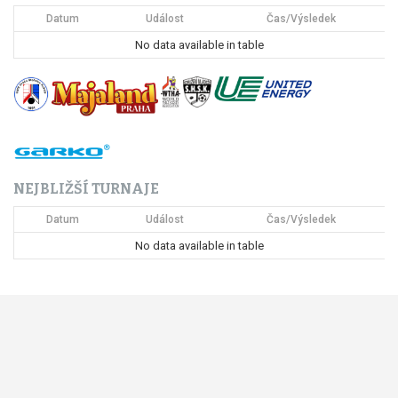
Datum
Událost
Čas/Výsledek
p
No data available in table
r
o
p
ř
NEJBLIŽŠÍ TURNAJE
í
Datum
Událost
Čas/Výsledek
s
No data available in table
p
ě
v
e