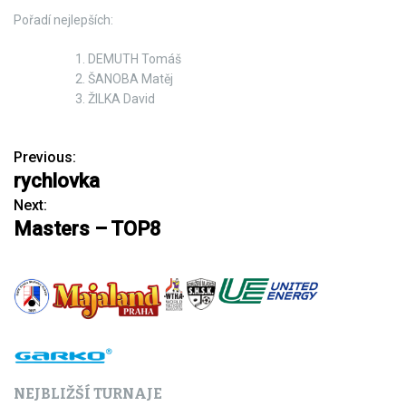
Pořadí nejlepších:
DEMUTH Tomáš
ŠANOBA Matěj
ŽILKA David
Previous:
N
rychlovka
a
Next:
Masters – TOP8
v
i
g
a
c
NEJBLIŽŠÍ TURNAJE
e