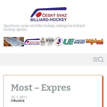
S
k
i
p
t
Sportovní svaz stolního hokeje, kategorie billiard-
o
hockey šprtec
c
o
n
t
e
n
M
S
e
e
t
n
a
u
r
c
h
Most – Expres
25. 1. 2011
mkucera