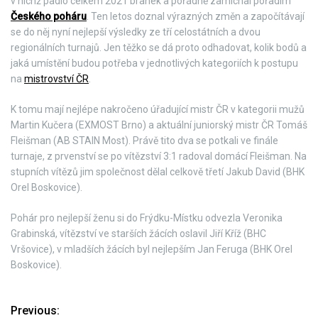
v nichž padlo celkem 2021 branek a pořádně zamíchal pořadím
Českého poháru
. Ten letos doznal výrazných změn a započítávají
se do něj nyní nejlepší výsledky ze tří celostátních a dvou
regionálních turnajů. Jen těžko se dá proto odhadovat, kolik bodů a
jaká umístění budou potřeba v jednotlivých kategoriích k postupu
na
mistrovství ČR
.
K tomu mají nejlépe nakročeno úřadující mistr ČR v kategorii mužů
Martin Kučera (EXMOST Brno) a aktuální juniorský mistr ČR Tomáš
Fleišman (AB STAIN Most). Právě tito dva se potkali ve finále
turnaje, z prvenství se po vítězství 3:1 radoval domácí Fleišman. Na
stupních vítězů jim společnost dělal celkově třetí Jakub David (BHK
Orel Boskovice).
Pohár pro nejlepší ženu si do Frýdku-Místku odvezla Veronika
Grabinská, vítězství ve starších žácích oslavil Jiří Kříž (BHC
Vršovice), v mladších žácích byl nejlepším Jan Feruga (BHK Orel
Boskovice).
Previous:
N