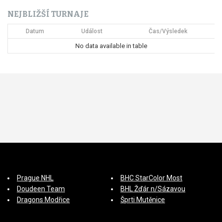
ř
NEJBLIŽŠÍ TURNAJE
í
Datum
Událost
Čas/Výsledek
s
No data available in table
p
ě
v
e
k
Prague NHL
BHC StarColor Most
Doudeen Team
BHL Žďár n/Sázavou
Dragons Modřice
Šprti Mutěnice