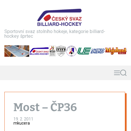
S
k
i
p
t
Sportovní svaz stolního hokeje, kategorie billiard-
o
hockey šprtec
c
o
n
t
e
n
M
S
e
e
t
n
a
u
r
c
h
Most – ČP36
19. 2. 2011
mkucera