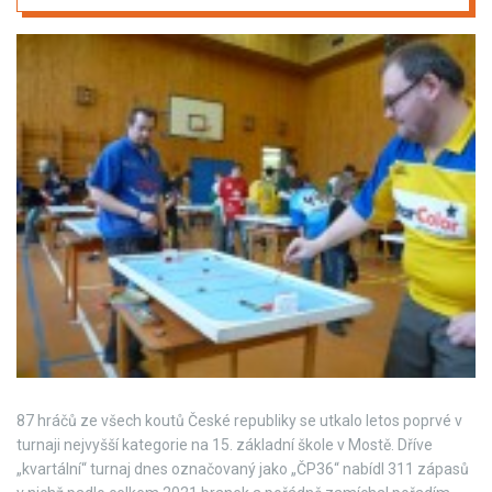
87 hráčů ze všech koutů České republiky se utkalo letos poprvé v
turnaji nejvyšší kategorie na 15. základní škole v Mostě. Dříve
„kvartální“ turnaj dnes označovaný jako „ČP36“ nabídl 311 zápasů