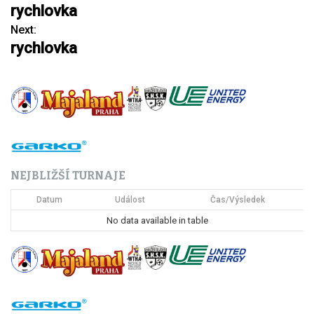
rychlovka
a
Next:
rychlovka
v
i
g
a
c
NEJBLIŽŠÍ TURNAJE
e
Datum
Událost
Čas/Výsledek
p
No data available in table
r
o
p