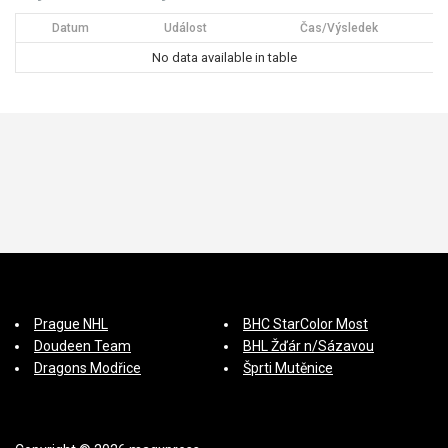
í
Datum
Událost
Čas/Výsledek
s
No data available in table
p
ě
v
e
k
Prague NHL
BHC StarColor Most
Doudeen Team
BHL Žďár n/Sázavou
Dragons Modřice
Šprti Mutěnice