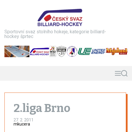
S
k
i
p
t
Sportovní svaz stolního hokeje, kategorie billiard-
o
hockey šprtec
c
o
n
t
e
n
M
S
e
e
t
n
a
u
r
c
h
2.liga Brno
27. 2. 2011
mkucera