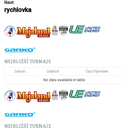
Next:
rychlovka
v
i
g
a
c
NEJBLIŽŠÍ TURNAJE
e
Datum
Událost
Čas/Výsledek
p
No data available in table
r
o
p
ř
NEJBLIŽŠÍ TURNAJE