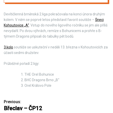
Devítičlenná brněnská 2.liga pokračovala na konci února druhým
kolem. V něm se poprvé letos představil favorit soutěže –
Šneci
Kohoutovice „A“
. Vstup do nového ligového ročníku se jim ale příliš
nevydařil. Po dvou výhrách, remíze s Bohunicemi a prohře s B-
týmem Dragons připsali do tabulky pět bodů.
3.kolo
soutěže se uskuteční v neděli 13. března v Kohoutovicích za
účasti sedmi družstev.
Průběžné pořadí 2.ligy:
THE Orel Bohunice
BHC Dragons Brno „B“
Orel Královo Pole
Previous:
N
Břeclav – ČP12
a