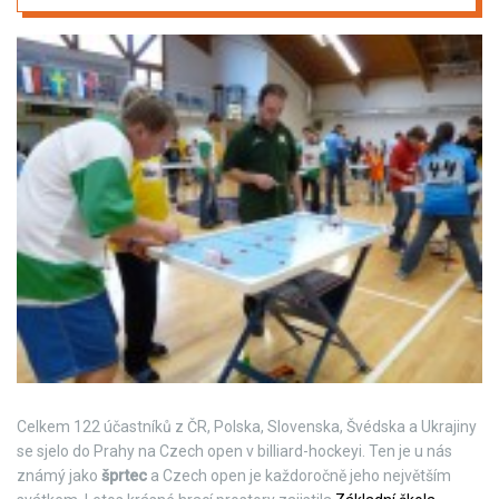
Celkem 122 účastníků z ČR, Polska, Slovenska, Švédska a Ukrajiny
se sjelo do Prahy na Czech open v billiard-hockeyi. Ten je u nás
známý jako
šprtec
a Czech open je každoročně jeho největším