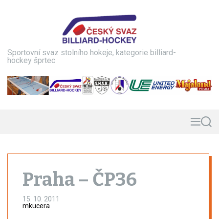
S
k
i
p
t
Sportovní svaz stolního hokeje, kategorie billiard-
o
hockey šprtec
c
o
n
t
e
n
M
S
e
e
t
n
a
u
r
c
h
Praha – ČP36
15. 10. 2011
mkucera