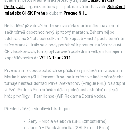
svátkem. Letos krásné hrací prostory zajistila
Základní škola
Petřiny-Jih
, organizaci turnaje si pak na svá bedra vzalo
Sdružení
mládeže SHSK Praha
s klubem
Prague NHL
.
Netradičně již v devět hodin se uzavřela startovní listina a mohl
začít téměř desetihodinový šprtcový maraton. Během něj se
odehrálo na 34 stolech celkem 475 zápasů v nichž padlo téměř tři
tisíce branek. Hrálo se o body potřebné k postupu na Mistrovství
ČR v Boskovicích, turnaj byl zároveň posledním velkým turnajem
započítávaným do
WTHA Tour 2011
.
Prvenstvím v obou soutěžích se přiblížil svým dnešním vítězstvím
Martin Kučera (SHL Exmost Brno) na kterého ve finále náročného
turnaje nestačil domácí Pavel Alexandrov (Prague NHL). Na stupni
vítězů těmto dvěma hráčům dělal společnost aktuálně nejlepší
hráč první ligy – Petr Honsa (WIP Reklama Dobrá Voda).
Přehled vítězů jednotlivých kategorií:
Ženy – Nikola Velebová (SHL Exmost Brno)
Junioři – Patrik Juchelka (SHL Exmost Brno)