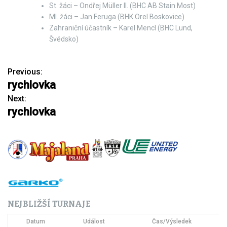
St. žáci – Ondřej Müller II. (BHC AB Stain Most)
Ml. žáci – Jan Feruga (BHK Orel Boskovice)
Zahraniční účastník – Karel Mencl (BHC Lund,
Švédsko)
Previous:
N
rychlovka
a
Next:
rychlovka
v
i
g
a
c
NEJBLIŽŠÍ TURNAJE
e
Datum
Událost
Čas/Výsledek