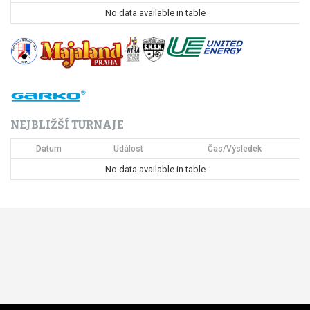
p
No data available in table
r
o
p
ř
NEJBLIŽŠÍ TURNAJE
í
Datum
Událost
Čas/Výsledek
s
No data available in table
p
ě
v
e
k