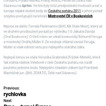
Chrudimi, Frýdku-Místku, Prahy, Mostu, Peček do Žďáru nad
Sázavou na
šprtec
. Ve hře byly totiž předposlední možnost urvat z
turnaje nějaké slušné body do
Českého poháru 2011
z jehož pořadí
vzejdou postupující na letošní
Mistrovství ČR v Boskovicích
.
Nejvíce se dařilo Tomáši Fleišmanovi (BHC AB Stain Most), který až
ve druhém prodloužení porazil po výsledku 1:0 Jakuba Davida
(Orel Boskovice). O třetí místo se utkali boskovický Bohumil Feruga
a mostecký Ondřej Müller II. Ze souboje vítězně vzešel Feruga,
Müller si však odnesl cenu pro nejlepšího staršího žáka.
Nejlepší ženou se stala Veronika Grabinská (Frýdek-Místek), která
tak stáhla náskok Velebové v čele Českého poháru na rozdíl
pouhého jednoho bodu. Nejlepším mladším žákem byl František
Macháček jun. (BHL ZEKATEL Žďár nad Sázavou)
Previous:
N
rychlovka
a
Next: