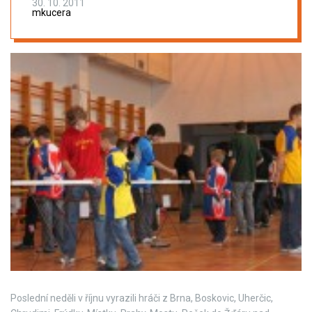
30. 10. 2011
mkucera
Poslední neděli v říjnu vyrazili hráči z Brna, Boskovic, Uherčic,