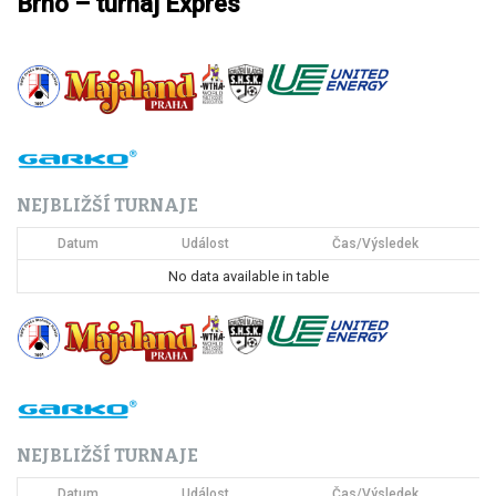
Brno – turnaj Expres
v
i
g
a
c
NEJBLIŽŠÍ TURNAJE
e
Datum
Událost
Čas/Výsledek
p
No data available in table
r
o
p
ř
NEJBLIŽŠÍ TURNAJE
í
Datum
Událost
Čas/Výsledek