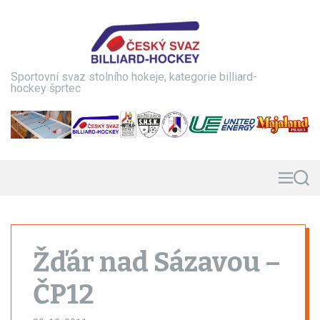
S
k
i
p
t
Sportovní svaz stolního hokeje, kategorie billiard-
o
hockey šprtec
c
o
n
t
e
n
M
S
e
e
t
n
a
u
r
c
h
Žďár nad Sázavou –
ČP12