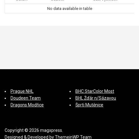
s
No data available in table
p
ě
v
e
k
Prague NHL
BHC StarColor Most
Doudeen Team
BHL Žďár n/Sázavou
Dragons Modřice
Šprti Mutěnice
Copyright © 2026 magxpress.
Designed & Developed by
ThemeinWP Team