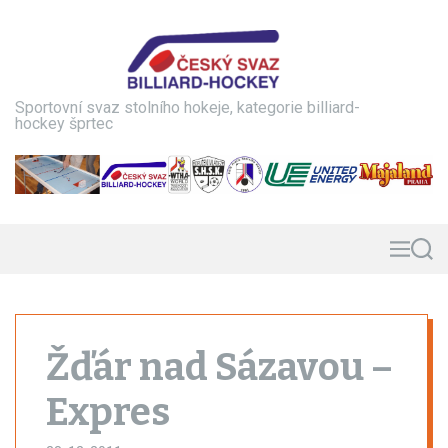
S
k
i
p
t
Sportovní svaz stolního hokeje, kategorie billiard-
o
hockey šprtec
c
o
n
t
e
n
M
S
e
e
t
n
a
u
r
c
h
Žďár nad Sázavou –
Expres