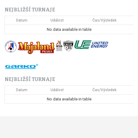
c
NEJBLIŽŠÍ TURNAJE
e
Datum
Událost
Čas/Výsledek
p
No data available in table
r
o
p
ř
NEJBLIŽŠÍ TURNAJE
í
Datum
Událost
Čas/Výsledek
s
No data available in table
p
ě
v