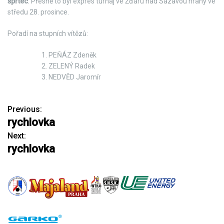
šprtec
. Přesně to byl expres turnaj ve Žďáru nad Sázavou hraný ve
středu 28. prosince.
Pořadí na stupních vítězů:
PEŇÁZ Zdeněk
ZELENÝ Radek
NEDVĚD Jaromír
Previous:
N
rychlovka
a
Next:
rychlovka
v
i
g
a