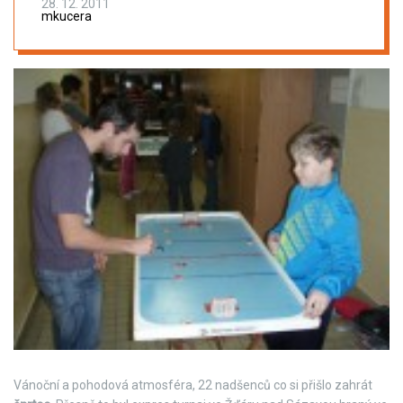
28. 12. 2011
mkucera
Vánoční a pohodová atmosféra, 22 nadšenců co si přišlo zahrát