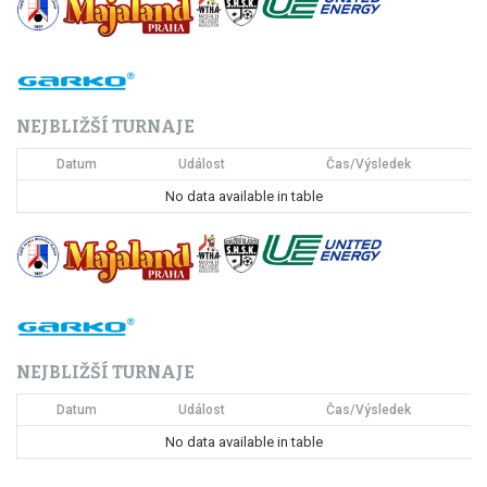
g
a
c
NEJBLIŽŠÍ TURNAJE
e
Datum
Událost
Čas/Výsledek
p
No data available in table
r
o
p
ř
NEJBLIŽŠÍ TURNAJE
í
Datum
Událost
Čas/Výsledek
s
No data available in table
p