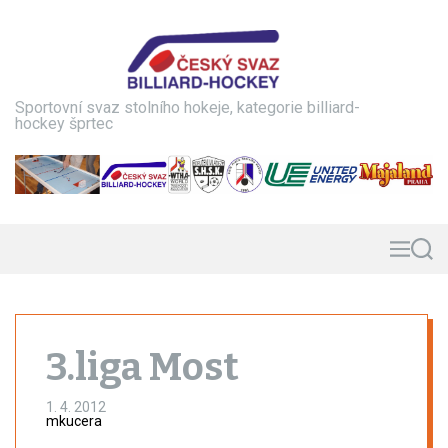
S
k
i
p
t
Sportovní svaz stolního hokeje, kategorie billiard-
o
hockey šprtec
c
o
n
t
e
n
M
S
e
e
t
n
a
u
r
c
h
3.liga Most
1. 4. 2012
mkucera