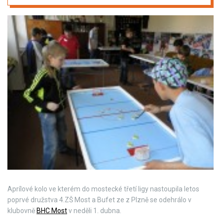
Aprílové kolo ve kterém do mostecké třetí ligy nastoupila letos
poprvé družstva 4.ZŠ Most a Bufet ze z Plzně se odehrálo v
klubovně
BHC Most
v neděli 1. dubna.