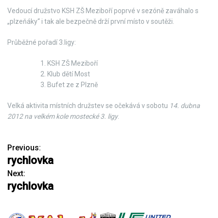
Vedoucí družstvo KSH ZŠ Meziboří poprvé v sezóně zaváhalo s
„plzeňáky“ i tak ale bezpečně drží první místo v soutěži.
Průběžné pořadí 3.ligy:
KSH ZŠ Meziboří
Klub dětí Most
Bufet ze z Plzně
Velká aktivita místních družstev se očekává v sobotu
14. dubna
2012
na velkém kole mostecké 3. ligy
.
Previous:
N
rychlovka
a
Next:
rychlovka
v
i