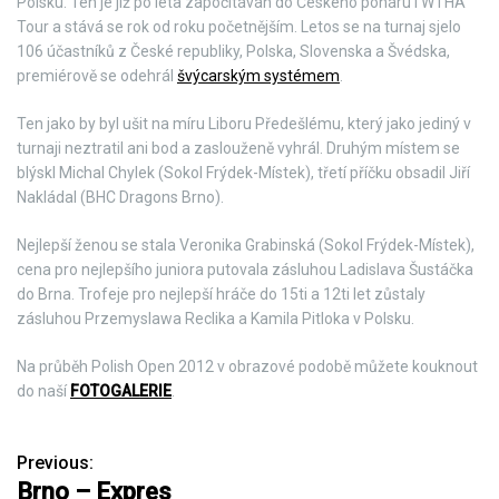
Polsku. Ten je již po léta započítáván do Českého poháru i WTHA
Tour a stává se rok od roku početnějším. Letos se na turnaj sjelo
106 účastníků z České republiky, Polska, Slovenska a Švédska,
premiérově se odehrál
švýcarským systémem
.
Ten jako by byl ušit na míru Liboru Předešlému, který jako jediný v
turnaji neztratil ani bod a zaslouženě vyhrál. Druhým místem se
blýskl Michal Chylek (Sokol Frýdek-Místek), třetí příčku obsadil Jiří
Nakládal (BHC Dragons Brno).
Nejlepší ženou se stala Veronika Grabinská (Sokol Frýdek-Místek),
cena pro nejlepšího juniora putovala zásluhou Ladislava Šustáčka
do Brna. Trofeje pro nejlepší hráče do 15ti a 12ti let zůstaly
zásluhou Przemyslawa Reclika a Kamila Pitloka v Polsku.
Na průběh Polish Open 2012 v obrazové podobě můžete kouknout
do naší
FOTOGALERIE
.
Previous:
N
Brno – Expres