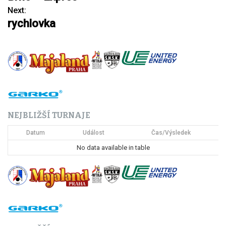
a
Next:
rychlovka
v
i
g
a
c
NEJBLIŽŠÍ TURNAJE
e
Datum
Událost
Čas/Výsledek
p
No data available in table
r
o
p
ř