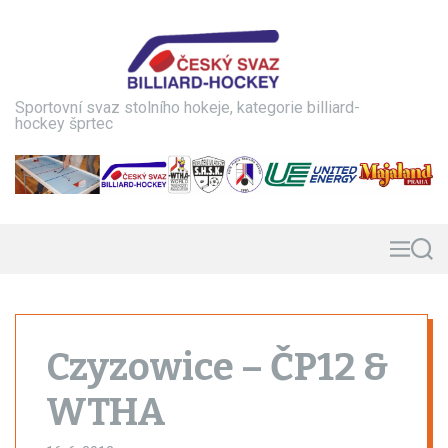
S
k
i
p
t
Sportovní svaz stolního hokeje, kategorie billiard-
o
hockey šprtec
c
o
n
t
e
n
M
S
e
e
t
n
a
u
r
c
h
Czyzowice – ČP12 &
WTHA