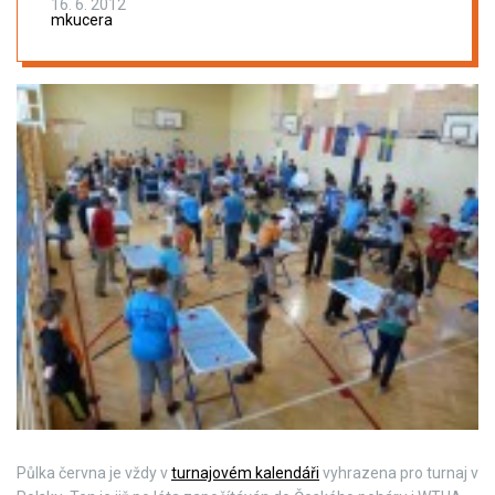
16. 6. 2012
mkucera
Půlka června je vždy v
turnajovém kalendáři
vyhrazena pro turnaj v