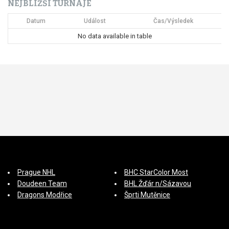
NEJBLIŽŠÍ TURNAJE
í
Datum
Událost
Čas/Výsledek
s
No data available in table
p
ě
v
e
k
Prague NHL
BHC StarColor Most
Doudeen Team
BHL Žďár n/Sázavou
Dragons Modřice
Šprti Mutěnice