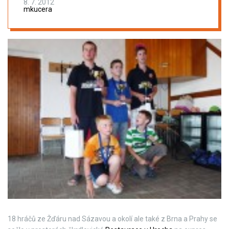
8. 7. 2012
mkucera
18 hráčů ze Žďáru nad Sázavou a okolí ale také z Brna a Prahy se