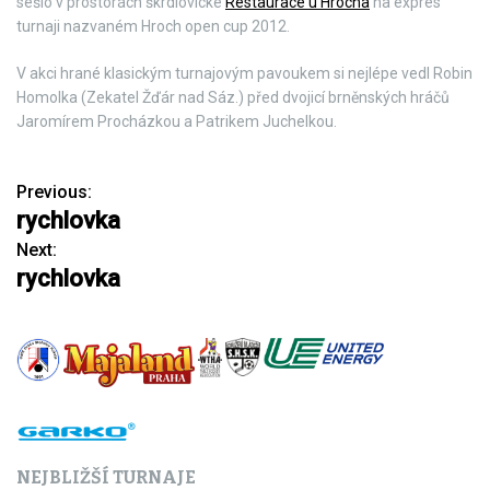
sešlo v prostorách škrdlovické
Restaurace u Hrocha
na expres
turnaji nazvaném Hroch open cup 2012.
V akci hrané klasickým turnajovým pavoukem si nejlépe vedl Robin
Homolka (Zekatel Žďár nad Sáz.) před dvojicí brněnských hráčů
Jaromírem Procházkou a Patrikem Juchelkou.
Previous:
N
rychlovka
a
Next:
rychlovka
v
i
g
a
c
NEJBLIŽŠÍ TURNAJE
e