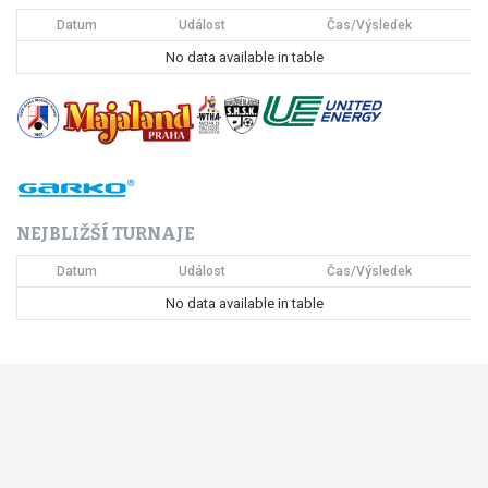
Datum
Událost
Čas/Výsledek
p
No data available in table
r
o
p
ř
NEJBLIŽŠÍ TURNAJE
í
Datum
Událost
Čas/Výsledek
s
No data available in table
p
ě
v
e