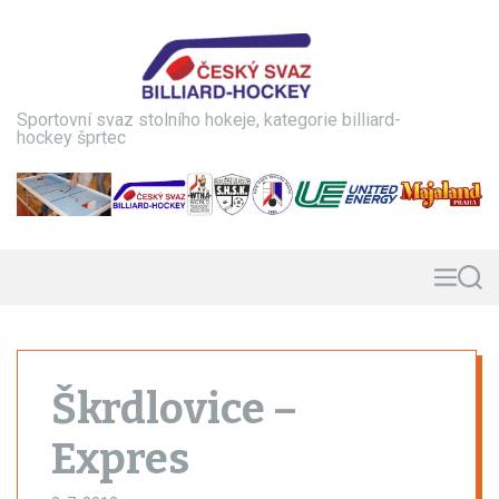
S
k
i
p
t
Sportovní svaz stolního hokeje, kategorie billiard-
o
hockey šprtec
c
o
n
t
e
n
M
S
e
e
t
n
a
u
r
c
h
Škrdlovice –
Expres