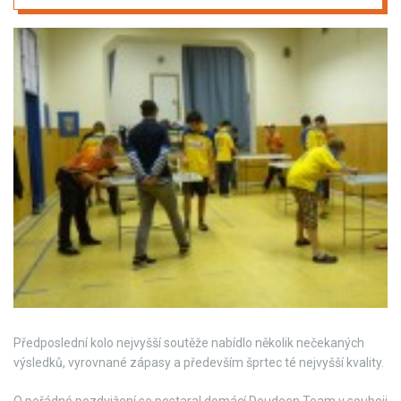
Předposlední kolo nejvyšší soutěže nabídlo několik nečekaných
výsledků, vyrovnané zápasy a především šprtec té nejvyšší kvality.