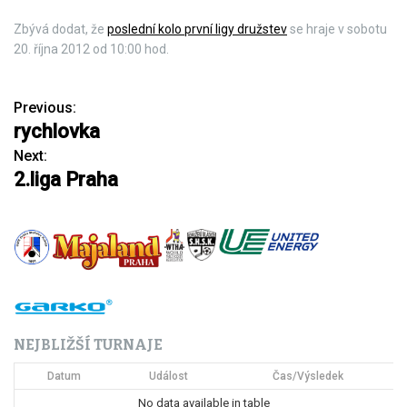
Zbývá dodat, že
poslední kolo první ligy družstev
se hraje v sobotu
20. října 2012 od 10:00 hod.
Previous:
N
rychlovka
a
Next:
2.liga Praha
v
i
g
a
c
NEJBLIŽŠÍ TURNAJE
e
Datum
Událost
Čas/Výsledek
p
No data available in table