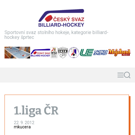
S
k
i
p
t
Sportovní svaz stolního hokeje, kategorie billiard-
o
hockey šprtec
c
o
n
t
e
n
M
S
e
e
t
n
a
u
r
c
h
1.liga ČR
22. 9. 2012
mkucera