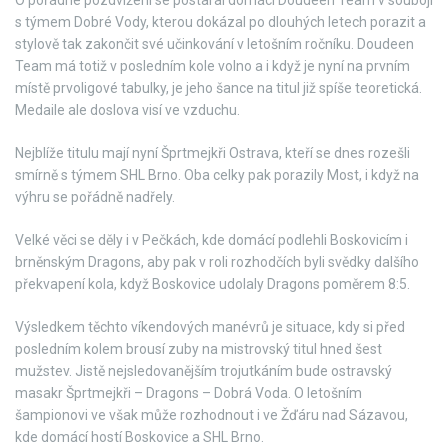
O pořádné pozdvižení se postaral domácí Doudeen Team v souboji
s týmem Dobré Vody, kterou dokázal po dlouhých letech porazit a
stylově tak zakončit své učinkování v letošním ročníku. Doudeen
Team má totiž v posledním kole volno a i když je nyní na prvním
místě prvoligové tabulky, je jeho šance na titul již spíše teoretická.
Medaile ale doslova visí ve vzduchu.
Nejblíže titulu mají nyní Šprtmejkři Ostrava, kteří se dnes rozešli
smírně s týmem SHL Brno. Oba celky pak porazily Most, i když na
výhru se pořádně nadřely.
Velké věci se děly i v Pečkách, kde domácí podlehli Boskovicím i
brněnským Dragons, aby pak v roli rozhodčích byli svědky dalšího
překvapení kola, když Boskovice udolaly Dragons poměrem 8:5.
Výsledkem těchto víkendových manévrů je situace, kdy si před
posledním kolem brousí zuby na mistrovský titul hned šest
mužstev. Jistě nejsledovanějším trojutkáním bude ostravský
masakr Šprtmejkři – Dragons – Dobrá Voda. O letošním
šampionovi ve však může rozhodnout i ve Žďáru nad Sázavou,
kde domácí hostí Boskovice a SHL Brno.