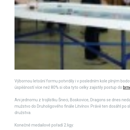
Výbornou letošní formu potvrdily i v posledním kole plným bo
úspěšností více než 80% si oba tyto celky zajistily postup do
brn
Ani jednomu z trojlístku Šneci, Boskovice, Dragons se dnes neda
mužstvo do Druholigového finále Litvínov. Právě ten dosáhl po
družstva.
Konečné medailové pořadí 2.ligy: