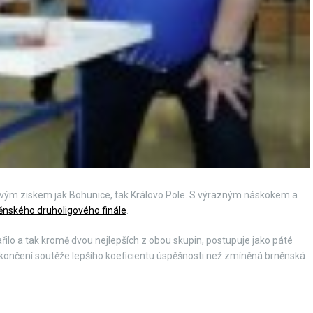
dovým ziskem jak Bohunice, tak Královo Pole. S výrazným náskokem a
ěnského druholigového finále
.
řilo a tak kromě dvou nejlepších z obou skupin, postupuje jako páté
 skončení soutěže lepšího koeficientu úspěšnosti než zmíněná brněnská