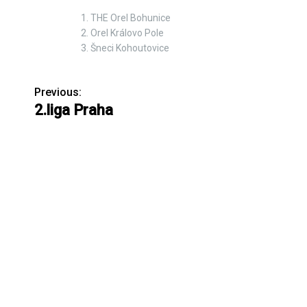
THE Orel Bohunice
Orel Královo Pole
Šneci Kohoutovice
Previous:
N
2.liga Praha
a
v
i
g
a
c
e
p