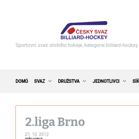
S
k
i
p
t
o
c
Sportovní svaz stolního hokeje, kategorie billiard-hockey
o
n
t
e
n
DOMŮ
SVAZ
DRUŽSTVA
JEDNOTLIVCI
SÍ
t
2.liga Brno
21. 10. 2012
mkucera