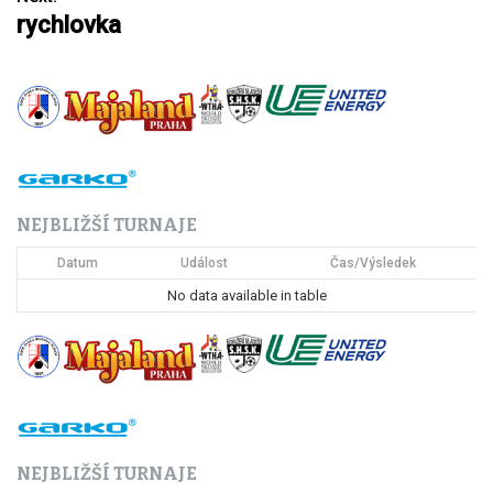
rychlovka
v
i
g
a
c
NEJBLIŽŠÍ TURNAJE
e
Datum
Událost
Čas/Výsledek
p
No data available in table
r
o
p
ř
NEJBLIŽŠÍ TURNAJE
í