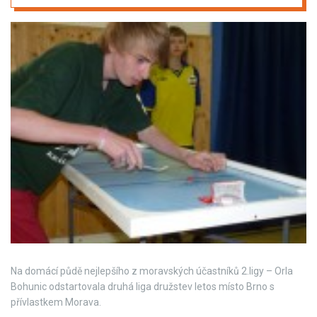
Na domácí půdě nejlepšího z moravských účastníků 2.ligy – Orla
Bohunic odstartovala druhá liga družstev letos místo Brno s
přívlastkem Morava.