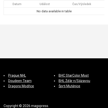
Datum
Událost
Čas/Výsledek
s
No data available in table
p
ě
v
e
k
Prague NHL
BHC StarColor Most
Doudeen Team
BHL Žďár n/Sázavou
Dragons Modřice
Šprti Mutěnice
Copyright © 2026 magxpress.