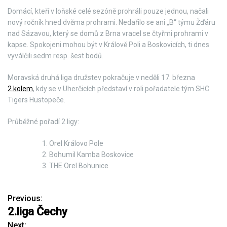
Domácí, kteří v loňské celé sezóně prohráli pouze jednou, načali
nový ročník hned dvěma prohrami. Nedařilo se ani „B“ týmu Žďáru
nad Sázavou, který se domů z Brna vracel se čtyřmi prohrami v
kapse. Spokojeni mohou být v Králově Poli a Boskovicích, ti dnes
vyválčili sedm resp. šest bodů.
Moravská druhá liga družstev pokračuje v neděli 17. března
2.kolem
, kdy se v Uherčicích představí v roli pořadatele tým SHC
Tigers Hustopeče.
Průběžné pořadí 2.ligy:
Orel Královo Pole
Bohumil Kamba Boskovice
THE Orel Bohunice
Previous:
N
2.liga Čechy
a
Next: