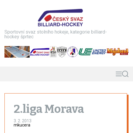
S
k
i
p
t
Sportovní svaz stolního hokeje, kategorie billiard-
o
hockey šprtec
c
o
n
t
e
n
M
S
e
e
t
n
a
u
r
c
h
2.liga Morava
3. 2. 2013
mkucera