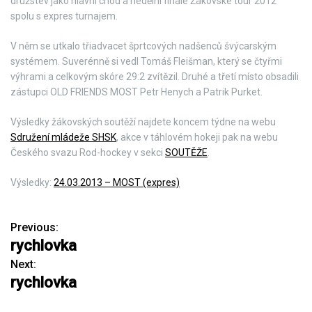
družstev jako hlavní chod a nedělní finále Žákovské tour 2012
spolu s expres turnajem.
V něm se utkalo třiadvacet šprtcových nadšenců švýcarským
systémem. Suverénně si vedl Tomáš Fleišman, který se čtyřmi
výhrami a celkovým skóre 29:2 zvítězil. Druhé a třetí místo obsadili
zástupci OLD FRIENDS MOST Petr Henych a Patrik Purket.
Výsledky žákovských soutěží najdete koncem týdne na webu
Sdružení mládeže SHSK
, akce v táhlovém hokeji pak na webu
Českého svazu Rod-hockey v sekci
SOUTĚŽE
.
Výsledky:
24.03.2013 – MOST (expres)
Previous:
N
rychlovka
a
Next:
rychlovka
v
i