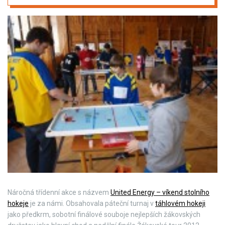
Náročná třídenní akce s názvem
United Energy – víkend stolního
hokeje
je za námi. Obsahovala páteční turnaj v
táhlovém hokeji
jako předkrm, sobotní finálové souboje nejlepších žákovských