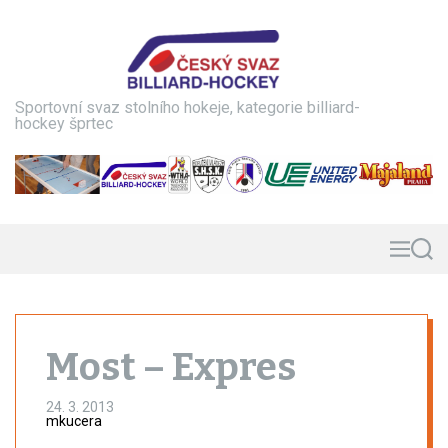
S
k
i
p
t
Sportovní svaz stolního hokeje, kategorie billiard-
o
hockey šprtec
c
o
n
t
e
n
M
S
e
e
t
n
a
u
r
c
h
Most – Expres
24. 3. 2013
mkucera