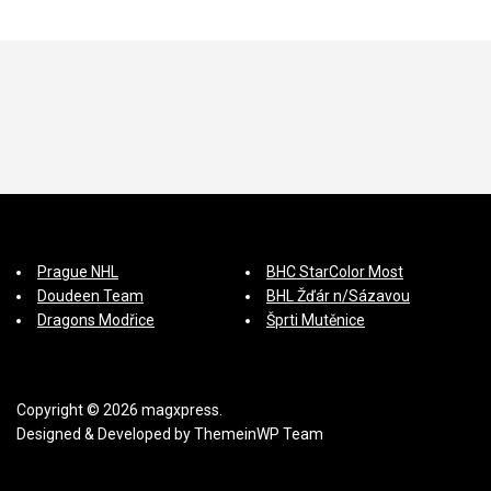
p
ě
v
e
k
Prague NHL
BHC StarColor Most
Doudeen Team
BHL Žďár n/Sázavou
Dragons Modřice
Šprti Mutěnice
Copyright © 2026 magxpress.
Designed & Developed by
ThemeinWP Team