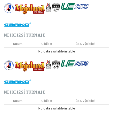
g
a
c
NEJBLIŽŠÍ TURNAJE
e
Datum
Událost
Čas/Výsledek
p
No data available in table
r
o
p
ř
NEJBLIŽŠÍ TURNAJE
í
Datum
Událost
Čas/Výsledek
s
No data available in table