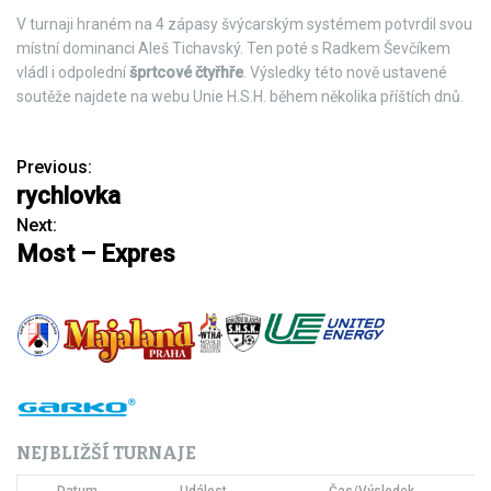
V turnaji hraném na 4 zápasy švýcarským systémem potvrdil svou
místní dominanci Aleš Tichavský. Ten poté s Radkem Ševčíkem
vládl i odpolední
šprtcové čtyřhře
. Výsledky této nově ustavené
soutěže najdete na webu Unie H.S.H. během několika příštích dnů.
Previous:
N
rychlovka
a
Next:
Most – Expres
v
i
g
a
c
NEJBLIŽŠÍ TURNAJE
e
Datum
Událost
Čas/Výsledek