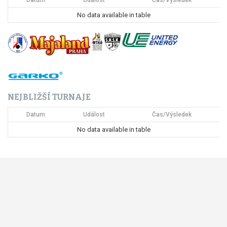
p
No data available in table
r
o
p
ř
NEJBLIŽŠÍ TURNAJE
í
Datum
Událost
Čas/Výsledek
s
No data available in table
p
ě
v
e
k