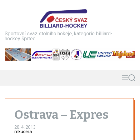
S
k
i
p
t
Sportovní svaz stolního hokeje, kategorie billiard-
o
hockey šprtec
c
o
n
t
e
n
M
S
e
e
t
n
a
u
r
c
h
Ostrava – Expres
20. 4. 2013
mkucera