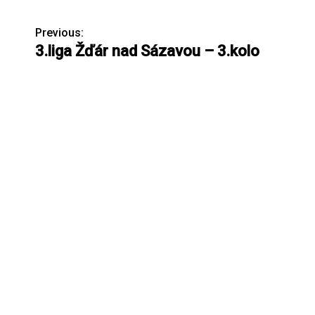
Previous:
N
3.liga Žďár nad Sázavou – 3.kolo
a
v
i
g
a
c
e
p
r
o