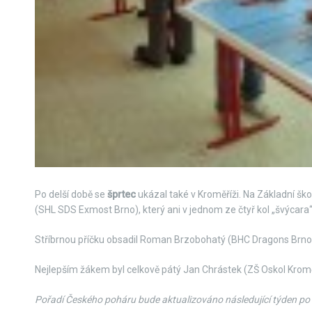
Po delší době se
šprtec
ukázal také v Kroměříži. Na Základní škol
(SHL SDS Exmost Brno), který ani v jednom ze čtyř kol „švýcara
Stříbrnou příčku obsadil Roman Brzobohatý (BHC Dragons Brno), 
Nejlepším žákem byl celkově pátý Jan Chrástek (ZŠ Oskol Kromě
Pořadí Českého poháru bude aktualizováno následující týden po