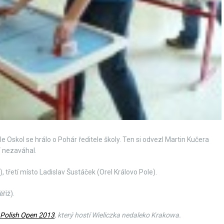
e Oskol se hrálo o Pohár ředitele školy. Ten si odvezl Martin Kučera
“ nezaváhal.
třetí místo Ladislav Šustáček (Orel Královo Pole).
říž).
Polish Open 2013
, který hostí Wieliczka nedaleko Krakowa.