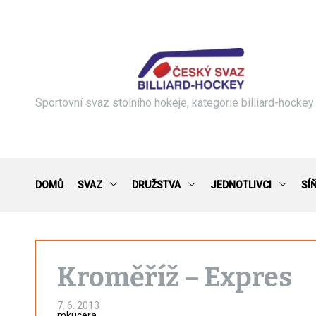
S
k
i
p
t
o
c
Sportovní svaz stolního hokeje, kategorie billiard-hockey
o
n
t
e
n
DOMŮ
SVAZ
DRUŽSTVA
JEDNOTLIVCI
SÍ
t
Kroměříž – Expres
7. 6. 2013
mkucera