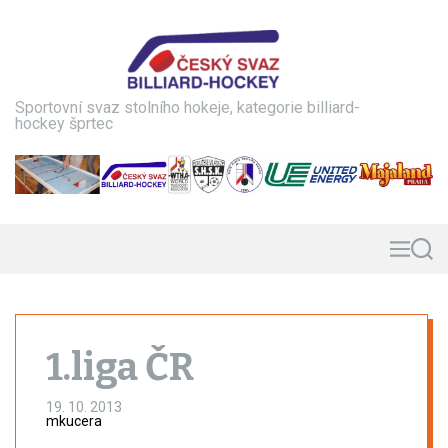
S
k
i
p
t
Sportovní svaz stolního hokeje, kategorie billiard-
o
hockey šprtec
c
o
n
t
e
n
M
S
e
e
t
n
a
u
r
c
h
1.liga ČR
19. 10. 2013
mkucera