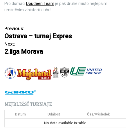
Pro domácí
Doudeen Team
je pak druhé místo nejlepším
umístěním v historii klubu!
Previous:
N
Ostrava – turnaj Expres
a
Next:
2.liga Morava
v
i
g
a
c
NEJBLIŽŠÍ TURNAJE
e
Datum
Událost
Čas/Výsledek
p
No data available in table
r