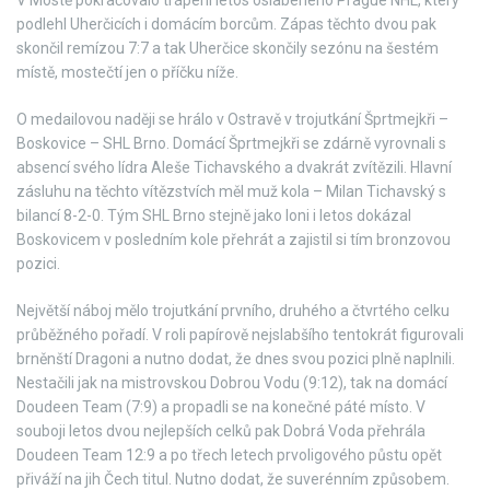
V Mostě pokračovalo trápení letos oslabeného Prague NHL, který
podlehl Uherčicích i domácím borcům. Zápas těchto dvou pak
skončil remízou 7:7 a tak Uherčice skončily sezónu na šestém
místě, mostečtí jen o příčku níže.
O medailovou naději se hrálo v Ostravě v trojutkání Šprtmejkři –
Boskovice – SHL Brno. Domácí Šprtmejkři se zdárně vyrovnali s
absencí svého lídra Aleše Tichavského a dvakrát zvítězili. Hlavní
zásluhu na těchto vítězstvích měl muž kola – Milan Tichavský s
bilancí 8-2-0. Tým SHL Brno stejně jako loni i letos dokázal
Boskovicem v posledním kole přehrát a zajistil si tím bronzovou
pozici.
Největší náboj mělo trojutkání prvního, druhého a čtvrtého celku
průběžného pořadí. V roli papírově nejslabšího tentokrát figurovali
brněnští Dragoni a nutno dodat, že dnes svou pozici plně naplnili.
Nestačili jak na mistrovskou Dobrou Vodu (9:12), tak na domácí
Doudeen Team (7:9) a propadli se na konečné páté místo. V
souboji letos dvou nejlepších celků pak Dobrá Voda přehrála
Doudeen Team 12:9 a po třech letech prvoligového půstu opět
přiváží na jih Čech titul. Nutno dodat, že suverénním způsobem.