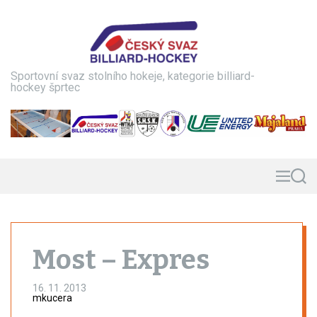
S
k
i
p
t
Sportovní svaz stolního hokeje, kategorie billiard-
o
hockey šprtec
c
o
n
t
e
n
M
S
e
e
t
n
a
u
r
c
h
Most – Expres
16. 11. 2013
mkucera