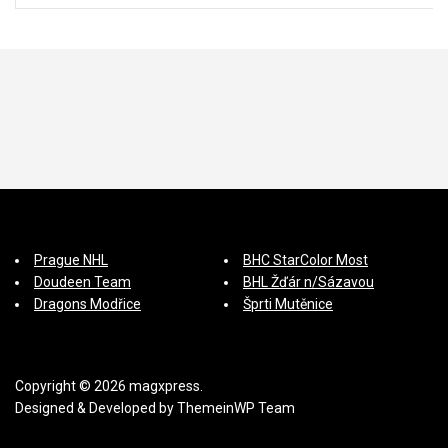
p
ě
v
e
k
Prague NHL
BHC StarColor Most
Doudeen Team
BHL Žďár n/Sázavou
Dragons Modřice
Šprti Mutěnice
Copyright © 2026 magxpress.
Designed & Developed by
ThemeinWP Team