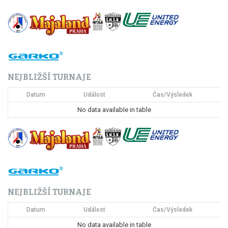
i
g
a
c
NEJBLIŽŠÍ TURNAJE
e
Datum
Událost
Čas/Výsledek
p
No data available in table
r
o
p
ř
NEJBLIŽŠÍ TURNAJE
í
Datum
Událost
Čas/Výsledek
s
No data available in table