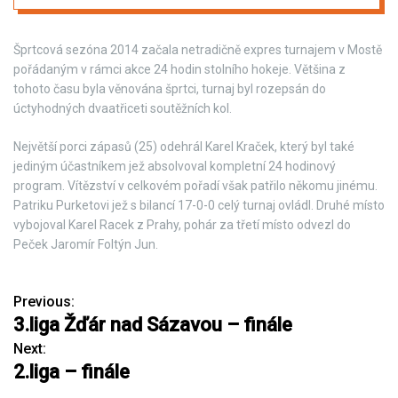
Šprtcová sezóna 2014 začala netradičně expres turnajem v Mostě
pořádaným v rámci akce 24 hodin stolního hokeje. Většina z
tohoto času byla věnována šprtci, turnaj byl rozepsán do
úctyhodných dvaatřiceti soutěžních kol.
Největší porci zápasů (25) odehrál Karel Kraček, který byl také
jediným účastníkem jež absolvoval kompletní 24 hodinový
program. Vítězství v celkovém pořadí však patřilo někomu jinému.
Patriku Purketovi jež s bilancí 17-0-0 celý turnaj ovládl. Druhé místo
vybojoval Karel Racek z Prahy, pohár za třetí místo odvezl do
Peček Jaromír Foltýn Jun.
Previous:
N
3.liga Žďár nad Sázavou – finále
a
Next:
2.liga – finále
v