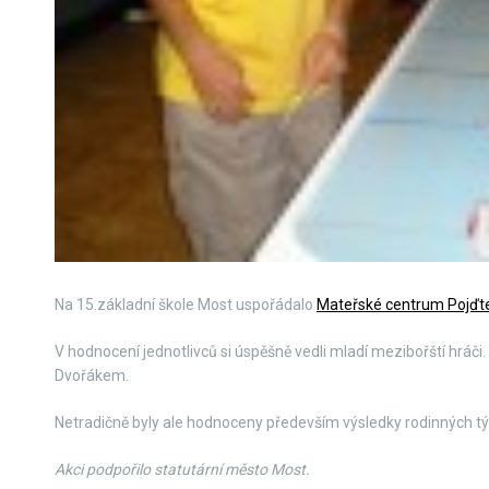
Na 15.základní škole Most uspořádalo
Mateřské centrum Pojďte
V hodnocení jednotlivců si úspěšně vedli mladí mezibořští hrá
Dvořákem.
Netradičně byly ale hodnoceny především výsledky rodinných tým
Akci podpořilo statutární město Most.