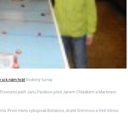
 si k nám hrát
Rodinný turnaj.
či. Prvenství patří Janu Parákovi před Janem Chládkem a Martinem
ů. První místo vybojovali Boháčovi, druhé Grimmovi a třetí Vitrovi.