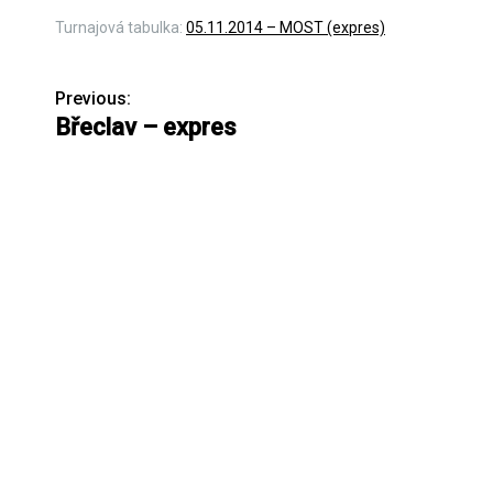
Turnajová tabulka:
05.11.2014 – MOST (expres)
Previous:
N
Břeclav – expres
a
v
i
g
a
c
e
p
r