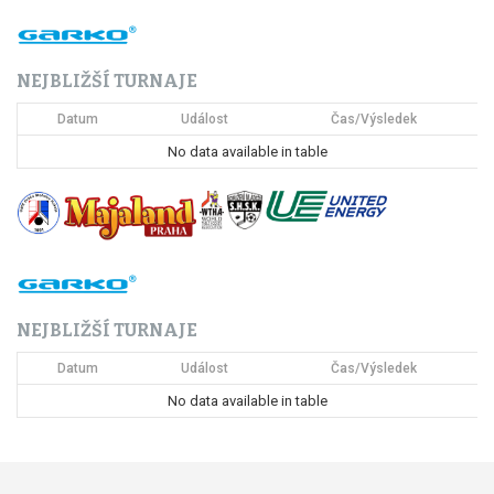
a
c
NEJBLIŽŠÍ TURNAJE
e
Datum
Událost
Čas/Výsledek
p
No data available in table
r
o
p
ř
NEJBLIŽŠÍ TURNAJE
í
Datum
Událost
Čas/Výsledek
s
No data available in table
p
ě