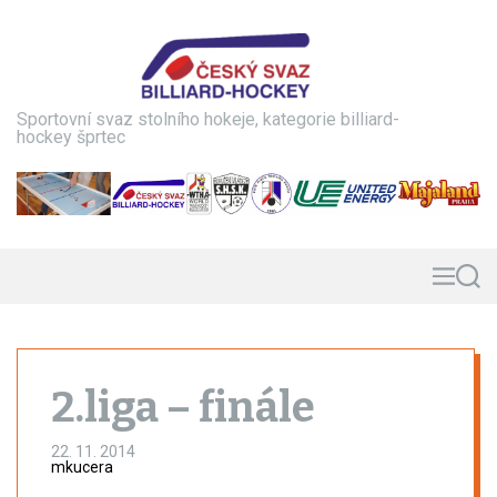
S
k
i
p
t
Sportovní svaz stolního hokeje, kategorie billiard-
o
hockey šprtec
c
o
n
t
e
n
M
S
e
e
t
n
a
u
r
c
h
2.liga – finále
22. 11. 2014
mkucera