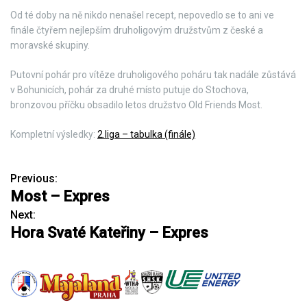
Od té doby na ně nikdo nenašel recept, nepovedlo se to ani ve
finále čtyřem nejlepším druholigovým družstvům z české a
moravské skupiny.
Putovní pohár pro vítěze druholigového poháru tak nadále zůstává
v Bohunicích, pohár za druhé místo putuje do Stochova,
bronzovou příčku obsadilo letos družstvo Old Friends Most.
Kompletní výsledky:
2.liga – tabulka (finále)
Previous:
N
Most – Expres
a
Next:
Hora Svaté Kateřiny – Expres
v
i
g