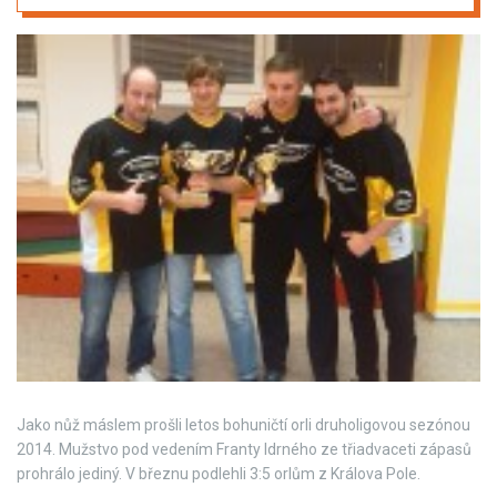
Jako nůž máslem prošli letos bohuničtí orli druholigovou sezónou
2014. Mužstvo pod vedením Franty Idrného ze třiadvaceti zápasů
prohrálo jediný. V březnu podlehli 3:5 orlům z Králova Pole.