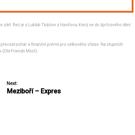
e září. Řeč je o Lukáši Tkáčovi z Havířova, který se do šprtcového dění
evzal pohár a finanční prémii pro celkového vítěze. Na stupních
s (Old Friends Most).
Next:
Meziboří – Expres