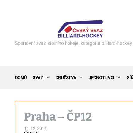
S
k
i
p
t
o
c
Sportovní svaz stolního hokeje, kategorie billiard-hockey
o
n
t
e
n
DOMŮ
SVAZ
DRUŽSTVA
JEDNOTLIVCI
SÍ
t
Praha – ČP12
14. 12. 2014
mkucera