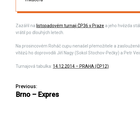
Zazářil na
listopadovém turnaji ČP36 v Praze
a jeho hvězda stál
vrátil po dlouhých letech.
Na prosincovém Roháč cupu nenašel přemožitele a zaslouženě př
vítězů ho doprovodili Jiří Nagy (Sokol Stochov-Pečky) a Petr Vei
Turnajová tabulka:
14.12.2014 – PRAHA (ČP12)
Previous:
N
Brno – Expres
a
v
i
g