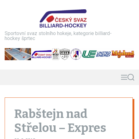
S
k
i
p
t
Sportovní svaz stolního hokeje, kategorie billiard-
o
hockey šprtec
c
o
n
t
e
n
M
S
e
e
t
n
a
u
r
c
h
Rabštejn nad
Střelou – Expres