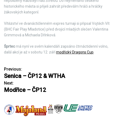
nepolíbený Rabštejn nad Střelou. Do nejmenšího českého
historického města si přijeli zahrát především hráči a hráčky
žákovských kategorií.
Vítězství ve dvanáctičlenném expres turnaji si připsal Vojtěch Vít
(BHC Fair Play Mladotice) před dvojicí mladých slečen Valentina
Grimmová a Michaela Dřínková.
Šprtec
má nyní ve svém kalendáři zapsáno čtrnáctidenní volno,
další akcí je až v sobotu 12. září
modřický Dragons Cup
.
Previous:
N
Senica – ČP12 & WTHA
a
Next:
Modřice – ČP12
v
i
g