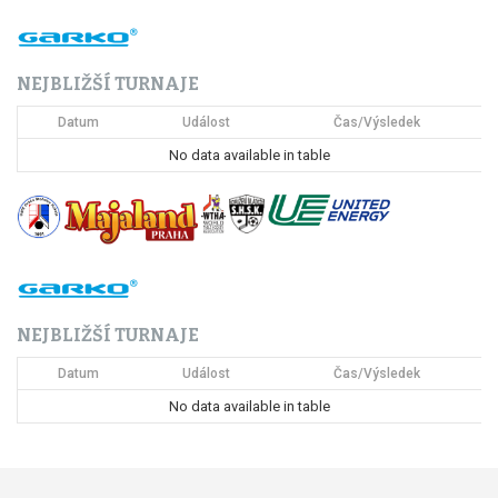
a
c
NEJBLIŽŠÍ TURNAJE
e
Datum
Událost
Čas/Výsledek
p
No data available in table
r
o
p
ř
NEJBLIŽŠÍ TURNAJE
í
Datum
Událost
Čas/Výsledek
s
No data available in table
p
ě