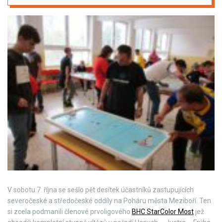
V sobotu 7. října se sešlo pět desítek účastníků zastupujících
severočeské a středočeské oddíly na Poháru města Meziboří. Ten
si zcela podmanili členové prvoligového
BHC StarColor Most
jež