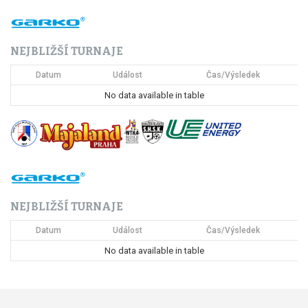
a
c
NEJBLIŽŠÍ TURNAJE
e
Datum
Událost
Čas/Výsledek
p
No data available in table
r
o
p
ř
NEJBLIŽŠÍ TURNAJE
í
Datum
Událost
Čas/Výsledek
s
No data available in table
p
ě