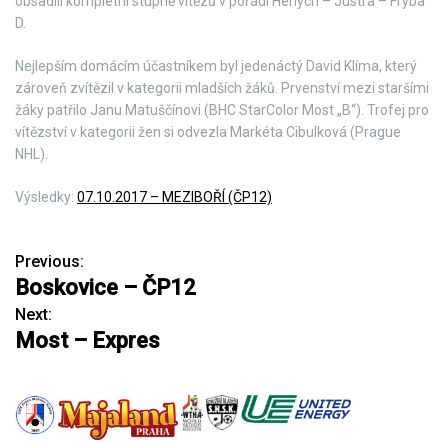
obsadili kompletní stupně vítězů v pořadí Henych – Justra – Frýba
D.
Nejlepším domácím účastníkem byl jedenáctý David Klíma, který
zároveň zvítězil v kategorii mladších žáků. Prvenství mezi staršími
žáky patřilo Janu Matuščínovi (BHC StarColor Most „B“). Trofej pro
vítězství v kategorii žen si odvezla Markéta Cibulková (Prague
NHL).
Výsledky:
07.10.2017 – MEZIBOŘÍ (ČP12)
Previous:
N
Boskovice – ČP12
a
Next:
Most – Expres
v
i
g