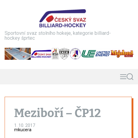
S
k
i
p
t
Sportovní svaz stolního hokeje, kategorie billiard-
o
hockey šprtec
c
o
n
t
e
n
M
S
e
e
t
n
a
u
r
c
h
Meziboří – ČP12
1. 10. 2017
mkucera