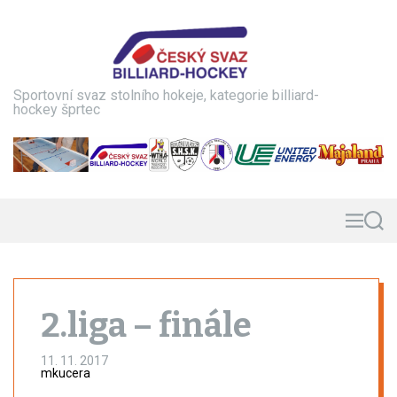
S
k
i
p
t
Sportovní svaz stolního hokeje, kategorie billiard-
o
hockey šprtec
c
o
n
t
e
n
M
S
e
e
t
n
a
u
r
c
h
2.liga – finále
11. 11. 2017
mkucera