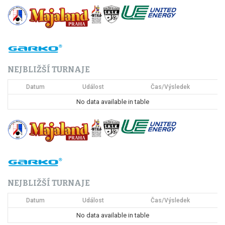
g
a
c
NEJBLIŽŠÍ TURNAJE
e
Datum
Událost
Čas/Výsledek
p
No data available in table
r
o
p
ř
NEJBLIŽŠÍ TURNAJE
í
Datum
Událost
Čas/Výsledek
s
No data available in table