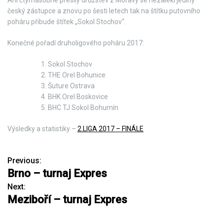
Ani čtyřnásobné přesily družstev z Moravy se nezalekl jediný
český zástupce a znovu po šesti letech tak na štítku putovního
poháru přibude štítek „Sokol Stochov“.
Konečné pořadí druholigového poháru 2017:
Sokol Stochov
THE Orel Bohunice
Šuture Ostrava
BHK Orel Boskovice
BHC TJ Sokol Bohumín
Výsledky a statistiky –
2.LIGA 2017 – FINÁLE
Previous:
N
Brno – turnaj Expres
a
Next:
Meziboří – turnaj Expres
v
i