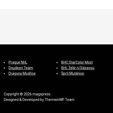
p
ě
v
e
k
Prague NHL
BHC StarColor Most
Doudeen Team
BHL Žďár n/Sázavou
Dragons Modřice
Šprti Mutěnice
Copyright © 2026 magxpress.
Designed & Developed by
ThemeinWP Team