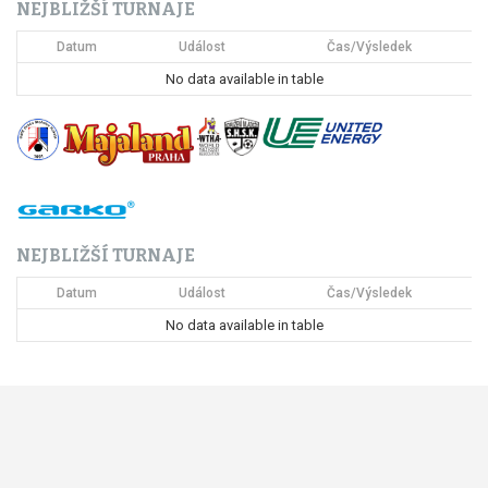
NEJBLIŽŠÍ TURNAJE
e
Datum
Událost
Čas/Výsledek
p
No data available in table
r
o
p
ř
NEJBLIŽŠÍ TURNAJE
í
Datum
Událost
Čas/Výsledek
s
No data available in table
p
ě
v
e