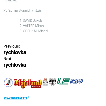
nováčků.
Pořadí na stupních vítězů:
DAVID Jakub
VALTER Miron
ODEHNAL Michal
Previous:
N
rychlovka
a
Next:
rychlovka
v
i
g
a
c