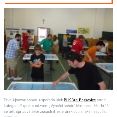
První říjnovou sobotu uspořádal klub
BHK Orel Boskovice
turnaj
kategorie Expres s názvem „Výroční pohár“. Mimo soutěžní hráče
se této šprtcové akce zúčastnili veteráni klubu a také nespočet