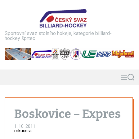
S
k
i
p
t
Sportovní svaz stolního hokeje, kategorie billiard-
o
hockey šprtec
c
o
n
t
e
n
M
S
e
e
t
n
a
u
r
c
h
Boskovice – Expres
1. 10. 2011
mkucera