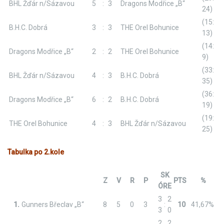
BHL Žďár n/Sázavou
5
:
3
Dragons Modřice „B“
24)
(15:
B.H.C. Dobrá
3
:
3
THE Orel Bohunice
13)
(14:
Dragons Modřice „B“
2
:
2
THE Orel Bohunice
9)
(33:
BHL Žďár n/Sázavou
4
:
3
B.H.C. Dobrá
35)
(36:
Dragons Modřice „B“
6
:
2
B.H.C. Dobrá
19)
(19:
THE Orel Bohunice
4
:
3
BHL Žďár n/Sázavou
25)
Tabulka po 2.kole
SK
Z
V
R
P
PTS
%
ÓRE
3
2
1.
Gunners Břeclav „B“
8
5
0
3
:
10
41,67%
3
0
2
2