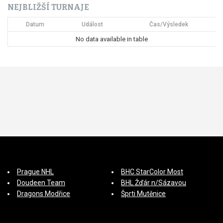
NEJBLIŽŠÍ TURNAJE
í
Datum
Událost
Čas/Výsledek
s
No data available in table
p
ě
v
e
k
Prague NHL
BHC StarColor Most
Doudeen Team
BHL Žďár n/Sázavou
Dragons Modřice
Šprti Mutěnice