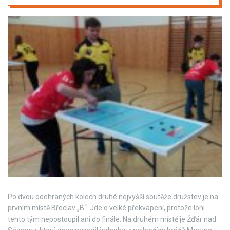
Po dvou odehraných kolech druhé nejvyšší soutěže družstev je na
prvním místě Břeclav „B“. Jde o velké překvapení, protože loni
tento tým nepostoupil ani do finále. Na druhém místě je Žďár nad