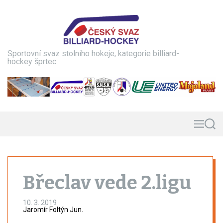
S
k
i
p
t
Sportovní svaz stolního hokeje, kategorie billiard-
o
hockey šprtec
c
o
n
t
e
n
M
S
e
e
t
n
a
u
r
c
h
Břeclav vede 2.ligu
10. 3. 2019
Jaromír Foltýn Jun.