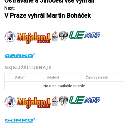
Ostravané a Jihočeši vše vyhráli
a
Next:
V Praze vyhrál Martin Boháček
v
i
g
a
c
NEJBLIŽŠÍ TURNAJE
e
Datum
Událost
Čas/Výsledek
p
No data available in table
r
o
p
ř