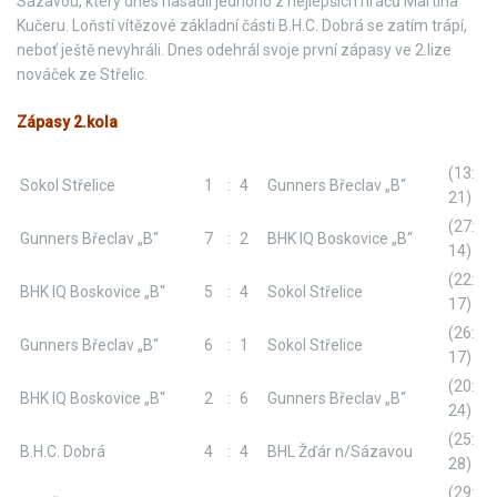
Sázavou, který dnes nasadil jednoho z nejlepších hráčů Martina
Kučeru. Loňstí vítězové základní části B.H.C. Dobrá se zatím trápí,
neboť ještě nevyhráli. Dnes odehrál svoje první zápasy ve 2.lize
nováček ze Střelic.
Zápasy 2.kola
(13:
Sokol Střelice
1
:
4
Gunners Břeclav „B“
21)
(27:
Gunners Břeclav „B“
7
:
2
BHK IQ Boskovice „B“
14)
(22:
BHK IQ Boskovice „B“
5
:
4
Sokol Střelice
17)
(26:
Gunners Břeclav „B“
6
:
1
Sokol Střelice
17)
(20:
BHK IQ Boskovice „B“
2
:
6
Gunners Břeclav „B“
24)
(25:
B.H.C. Dobrá
4
:
4
BHL Žďár n/Sázavou
28)
(29: