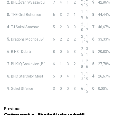
2.
BHL Žďár n/Sázavou
7
4
1
2
:
9
42,86%
9
5
1
1
3.
THE Orel Bohunice
6
3
2
1
:
8
44,44%
9
6
2
1
4.
TJ Sokol Stochov
5
2
3
0
:
7
46,67%
0
7
2
1
5.
Dragons Modřice „B“
6
2
2
2
:
6
33,33%
1
9
2
3
6.
B.H.C. Dobrá
8
0
5
3
:
5
20,83%
5
1
1
2
7.
BHK IQ Boskovice „B“
6
1
3
2
:
5
27,78%
8
6
1
1
8.
BHC StarColor Most
5
0
4
1
:
4
26,67%
3
5
1
9.
Sokol Střelice
3
0
0
3
6
:
0
0,00%
5
Previous:
N