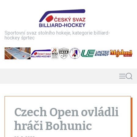
S
k
i
p
t
Sportovní svaz stolního hokeje, kategorie billiard-
o
hockey šprtec
c
o
n
t
e
n
M
S
e
e
t
n
a
u
r
c
h
Czech Open ovládli
hráči Bohunic