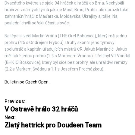
Dvacátého května se sjelo 94 hráček a hráčů do Brna. Nechyběli
hráči ze známých týmů jako je Most, Brno, Praha, ale dorazili také
zahraniční hráči z Maďarska, Moldavska, Ukrajiny a Itálie. Na
poslední chvíli odřekli účast slováci.
Nejlépe si vedl Martin Vrána (THE Orel Bohunice), který měl jednu
prohru (4:5 s Ondřejem Frýbou). Druhý skončil jeho týmový
spoluhráč a kapitán úřadujících mistrů ČR Jakub Martinčič. Jakub
měl také jednu prohru (2:4 s Martinem Vránou). Třetí byl Vít Vondál
(BHK IQ Boskovice), který byl sice bez prohry, ale uhrál dvě remízy
(2:2 s Markem Švédou a 1:1 s Josefem Procházkou).
Bulletin po Czech Open
Previous:
N
V Ostravě hrálo 32 hráčů
a
Next:
Zlatý hattrick pro Doudeen Team
v