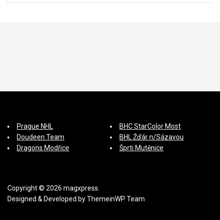
p
ě
v
e
k
Prague NHL
BHC StarColor Most
Doudeen Team
BHL Žďár n/Sázavou
Dragons Modřice
Šprti Mutěnice
Copyright © 2026 magxpress.
Designed & Developed by
ThemeinWP Team