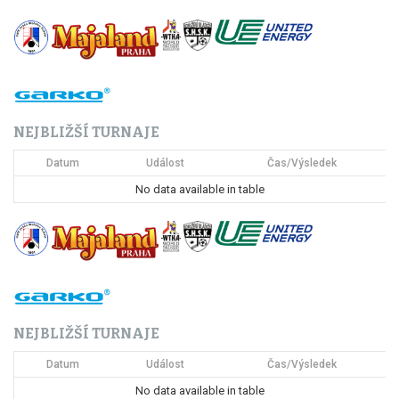
i
g
a
c
NEJBLIŽŠÍ TURNAJE
e
Datum
Událost
Čas/Výsledek
p
No data available in table
r
o
p
ř
NEJBLIŽŠÍ TURNAJE
í
Datum
Událost
Čas/Výsledek
s
No data available in table