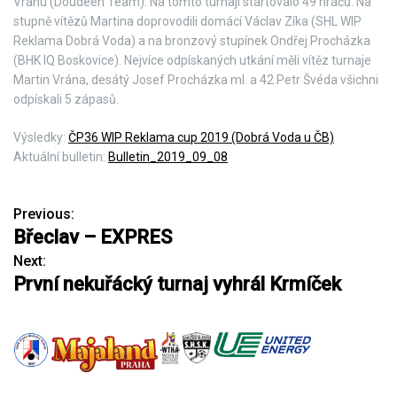
Vránu (Doudeen Team). Na tomto turnaji startovalo 49 hráčů. Na
stupně vítězů Martina doprovodili domácí Václav Zíka (SHL WIP
Reklama Dobrá Voda) a na bronzový stupínek Ondřej Procházka
(BHK IQ Boskovice). Nejvíce odpískaných utkání měli vítěz turnaje
Martin Vrána, desátý Josef Procházka ml. a 42.Petr Švéda všichni
odpískali 5 zápasů.
Výsledky:
ČP36 WIP Reklama cup 2019 (Dobrá Voda u ČB)
Aktuální bulletin:
Bulletin_2019_09_08
Previous:
N
Břeclav – EXPRES
a
Next:
První nekuřácký turnaj vyhrál Krmíček
v
i
g
a