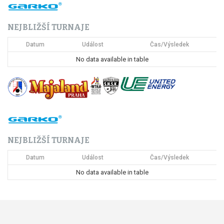
c
NEJBLIŽŠÍ TURNAJE
e
Datum
Událost
Čas/Výsledek
p
No data available in table
r
o
p
ř
NEJBLIŽŠÍ TURNAJE
í
Datum
Událost
Čas/Výsledek
s
No data available in table
p
ě
v