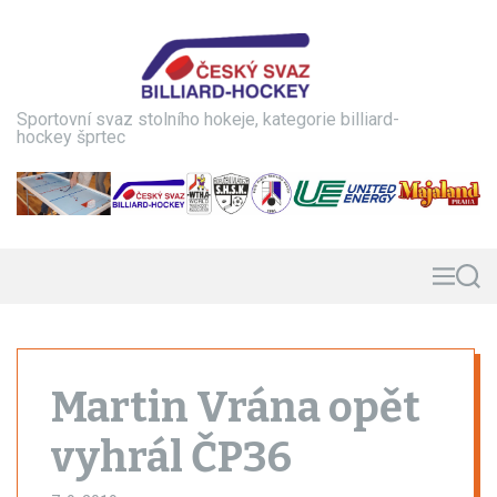
S
k
i
p
t
Sportovní svaz stolního hokeje, kategorie billiard-
o
hockey šprtec
c
o
n
t
e
n
M
S
e
e
t
n
a
u
r
c
h
Martin Vrána opět
vyhrál ČP36