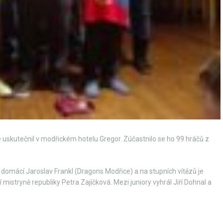
 se uskutečnil v modřickém hotelu Gregor. Zúčastnilo se ho 99 hráčů z
 domácí Jaroslav Frankl (Dragons Modřice) a na stupních vítězů je
 mistryně republiky Petra Zajíčková. Mezi juniory vyhrál Jiří Dohnal a