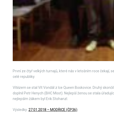
První ze čtyř velkých turnajů, které nás v letošním roce čekají,
celé republiky.
Vítězem se stal Vít Vondál z Ice Queen Boskovice. Druhý skončil
doplnil Petr Henych (BHC Most). Nejlepší ženou se stala úřadující
nejlepším žákem byl Erik Stohanzl.
Výsledky:
27.01.2018 – MODŘICE (ČP36)