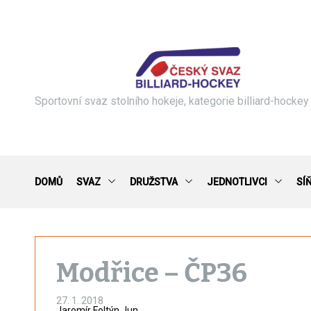
S
k
i
p
t
o
c
Sportovní svaz stolního hokeje, kategorie billiard-hockey
o
n
t
e
n
DOMŮ
SVAZ
DRUŽSTVA
JEDNOTLIVCI
SÍ
t
Modřice – ČP36
27. 1. 2018
Jaromír Foltýn Jun.