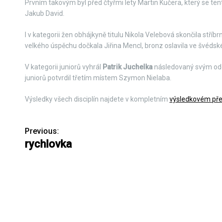
Prvním takovým byl před čtyřmi lety Martin Kučera, který se tent
Jakub David.
I v kategorii žen obhájkyně titulu Nikola Velebová skončila stříbrn
velkého úspěchu dočkala Jiřina Mencl, bronz oslavila ve švéds
V kategorii juniorů vyhrál
Patrik Juchelka
následovaný svým od
juniorů potvrdil třetím místem Szymon Nielaba.
Výsledky všech disciplín najdete v kompletním
výsledkovém pře
Previous:
N
rychlovka
a
v
i
g