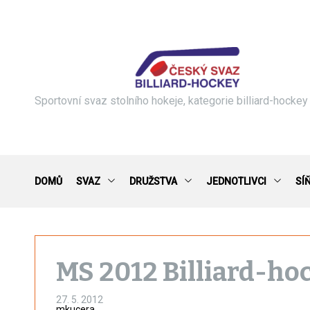
S
k
i
p
t
o
c
Sportovní svaz stolního hokeje, kategorie billiard-hockey
o
n
t
e
n
DOMŮ
SVAZ
DRUŽSTVA
JEDNOTLIVCI
SÍ
t
MS 2012 Billiard-ho
27. 5. 2012
mkucera