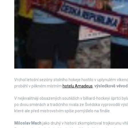
Vrchol letošní sezóny stolního hokeje hostilo v uplynulém víke
proběhl v pěkném místním
hotelu Amadeus
,
výsledkově vévod
V nejkvalitněji obsazených soutěžích v billiard-hockeyi šprtci by
po dvou směnách a tradičního rivala ze Švédska vyprovodili výs
které ale před mistrovstvím spíše pomýšlelo na finále.
Miloslav Mach
jako druhý v historii zkompletoval trojkorunu vítě