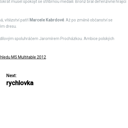
okrát musel spokojit se stříbrnou medailí. Bronz bral defenzivně hrající
á, vítězství patří
Marcele Kabrdové
. Až po změně občanství se
kém dresu.
dílovým spoluhráčem Jaromírem Procházkou. Ambice polských
hledu MS Multitable 2012
.
Next:
rychlovka