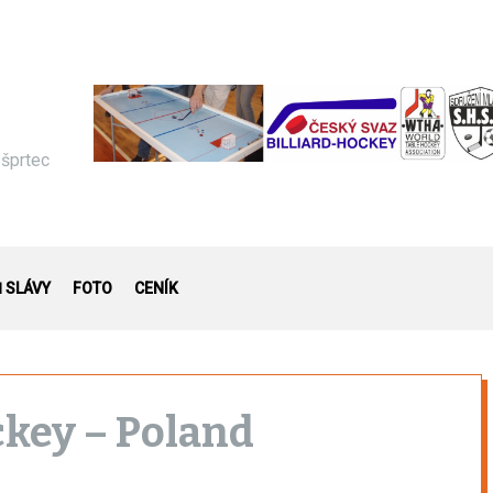
 šprtec
Ň SLÁVY
FOTO
CENÍK
ckey – Poland