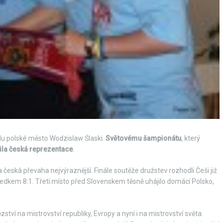
ndu polské město Wodzislaw Ślaski.
Světovému šampionátu
, který
ila česká reprezentace
.
la česká převaha nejvýraznější. Finále soutěže družstev rozhodli Češi již
ledkem 8:1. Třetí místo před Slovenskem těsně uhájilo domácí Polsko,
zství na mistrovství republiky, Evropy a nyní i na mistrovství světa.