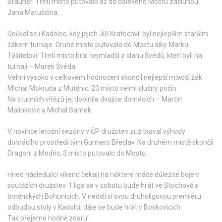
Brauner. Třetí místo putovalo až do dalekého Mostu zásluhou
Jana Matuščína.
Dočkal se i Kadolec, kdy jejich Jiří Kratochvíl byl nejlepším starším
žákem turnaje. Druhé místo putovalo do Mostu díky Marku
Těšitelovi. Třetí místo bral nejmladší z klanu Švédů, kteří byli na
turnaji – Marek Švéda.
Velmi vysoko v celkovém hodnocení skončil nejlepší mladší žák
Michal Mokruša z Mutěnic, 23.místo velmi slušný počin.
Na stupních vítězů jej doplnila dvojice domácích – Martin
Malinkovič a Michal Samek.
V novince letošní sezóny v ČP družstev zužitkoval výhody
domácího prostředí tým Gunners Břeclav. Na druhém místě skončil
Dragoni z Modřic, 3.místo putovalo do Mostu.
Hned následující víkend čekají na některé hráče důležité boje v
soutěžích družstev. 1.liga se v sobotu bude hrát ve Stochově a
brněnských Bohunicích. V neděli si svou druholigovou premiéru
odbudou stoly v Kadolci, dále se bude hrát v Boskovicích.
Tak přejeme hodně zdaru!