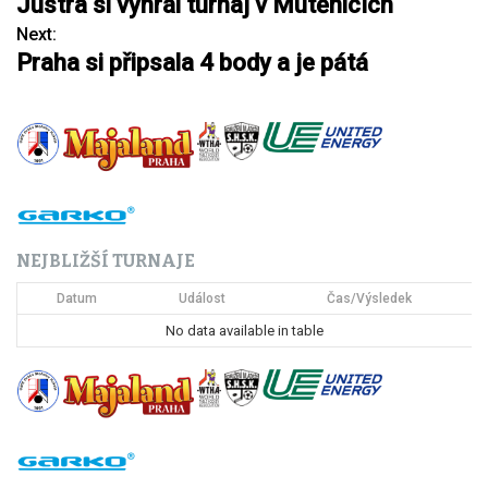
Justra si vyhrál turnaj v Mutěnicích
a
Next:
Praha si připsala 4 body a je pátá
v
i
g
a
c
NEJBLIŽŠÍ TURNAJE
e
Datum
Událost
Čas/Výsledek
p
No data available in table
r
o
p
ř