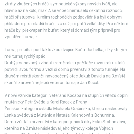
ztráty zkušených hráčů, sympatické výkony nových tváří, ale
hlavně až na kolo, max 2, se vůbec nemuselo čekat na rozhodčí,
hráči přistupovali k rolím rozhodčích zodpovědně a byli dobrým
příkladem pro mladší hráče, za což jim patří velké díky. Pro některé
hráče byl překvapením bufet, který si domácí tým připravil pro
zpestření turnaje.
Turnaj probíhal pod taktovkou dvojice Kaňa-Juchelka, díky kterým
měl turnaj rychlý spád.
Druhý jmenovaný zvládal kromě role u počítače i svou roli u stolů,
potvrdil svou formu a vezl si domů prvenství z tohoto turnaje. Na
druhém místě skončil novopečený otec Jakub David a na 3.místě
skončil zároveň nejlepší veterán turnaje Jan Kocáb.
V nově vzniklé kategorii veteránů Kocába na stupních vítězů doplnil
mutěnický Petr Švéda a Karel Racek z Prahy.
Ženskou kategorii ovládla Michaela Grabinská, kterou následovaly
Lenka Švédová z Mutěnic a Nataša Kalendová z Bohumína.
Doma zůstalo prvenství v kategorii juniorů díky Eriku Stohanzlovi,
kterého na 2.místě následoval jeho týmový kolega Vojtěch