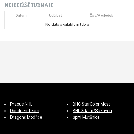
NEJBLIŽŠÍ TURNAJE
í
Datum
Událost
Čas/Výsledek
s
No data available in table
p
ě
v
e
k
Prague NHL
BHC StarColor Most
Doudeen Team
BHL Žďár n/Sázavou
Dragons Modřice
Šprti Mutěnice