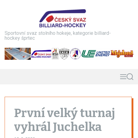
S
k
i
p
t
Sportovní svaz stolního hokeje, kategorie billiard-
o
hockey šprtec
c
o
n
t
e
n
M
S
e
e
t
n
a
u
r
c
h
První velký turnaj
vyhrál Juchelka