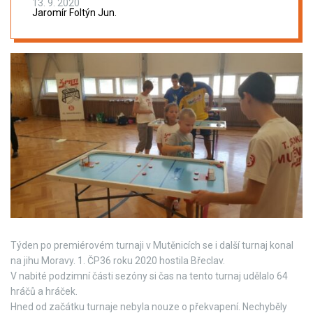
13. 9. 2020
Jaromír Foltýn Jun.
Týden po premiérovém turnaji v Mutěnicích se i další turnaj konal
na jihu Moravy. 1. ČP36 roku 2020 hostila Břeclav.
V nabité podzimní části sezóny si čas na tento turnaj udělalo 64
hráčů a hráček.
Hned od začátku turnaje nebyla nouze o překvapení. Nechyběly