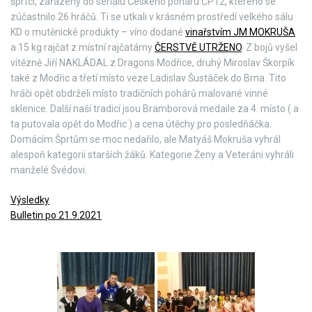
šprtci, zařazený do seriálu Českého poháru ČP12, kterého se
zúčastnilo 26 hráčů. Ti se utkali v krásném prostředí velkého sálu
KD o mutěnické produkty – víno dodané
vinařstvím JM MOKRUŠA
a 15 kg rajčat z místní rajčatárny
ČERSTVĚ UTRŽENO
. Z bojů vyšel
vítězně Jiří NAKLÁDAL z Dragons Modřice, druhý Miroslav Škorpík
také z Modřic a třetí místo veze Ladislav Šustáček do Brna. Tito
hráči opět obdrželi místo tradičních pohárů malované vinné
sklenice. Další naší tradicí jsou Bramborová medaile za 4. místo ( a
ta putovala opět do Modřic ) a cena útěchy pro posledňáčka.
Domácím Šprtům se moc nedařilo, ale Matyáš Mokruša vyhrál
alespoň kategorii starších žáků. Kategorie Ženy a Veteráni vyhráli
manželé Švédovi.
Výsledky
Bulletin po 21.9.2021