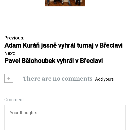
Previous:
N
Adam Kuráň jasně vyhrál turnaj v Břeclavi
a
Next:
Pavel Bělohoubek vyhrál v Břeclavi
v
i
+
There are no comments
Add yours
g
a
Comment
c
e
p