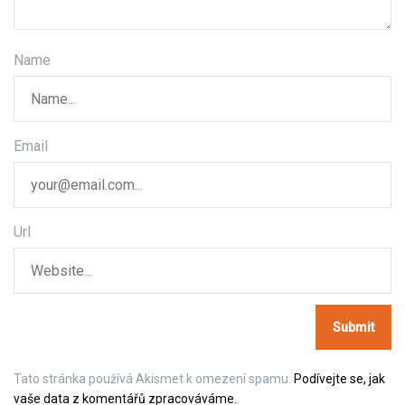
r
o
Name
p
ř
Email
í
s
p
Url
ě
v
e
k
Tato stránka používá Akismet k omezení spamu.
Podívejte se, jak
vaše data z komentářů zpracováváme.
.