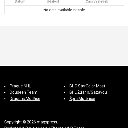
Datum
Událost
Čas/Výsledek
No data available in table
Prague NHL
BHC StarColor Most
Doudeen Team
BHL Žďár n/Sázavou
Dragons Modřice
Šprti Mutěnice
Copyright © 2026 magxpress.