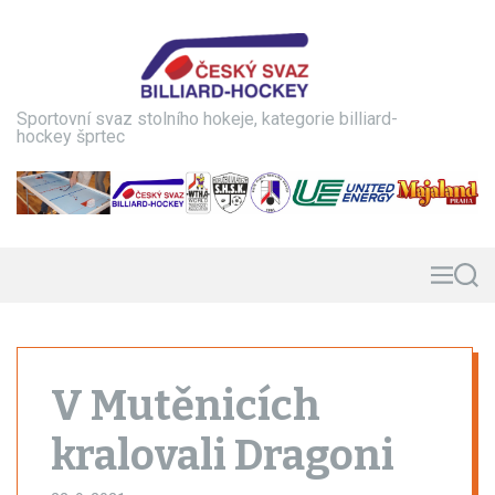
S
k
i
p
t
Sportovní svaz stolního hokeje, kategorie billiard-
o
hockey šprtec
c
o
n
t
e
n
M
S
e
e
t
n
a
u
r
c
h
V Mutěnicích
kralovali Dragoni