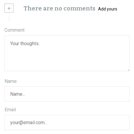
g
+
There are no comments
Add yours
a
c
Comment
e
p
r
o
Name
p
ř
í
Email
s
p