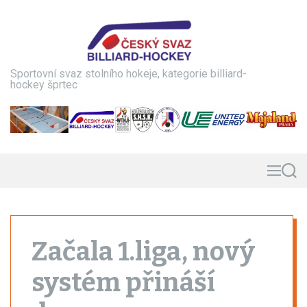
S
k
i
p
t
Sportovní svaz stolního hokeje, kategorie billiard-
o
hockey šprtec
c
o
n
t
e
n
M
S
e
e
t
n
a
u
r
c
h
Začala 1.liga, nový
systém přináší