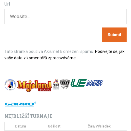
Url
ě
v
e
k
Tato stránka používá Akismet k omezení spamu.
Podívejte se, jak
vaše data z komentářů zpracováváme.
.
NEJBLIŽŠÍ TURNAJE
Datum
Událost
Čas/Výsledek