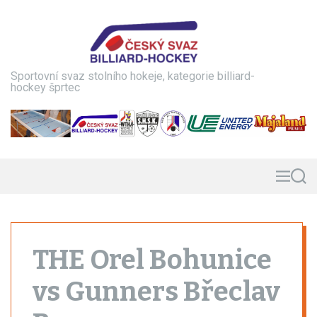
S
k
i
p
t
Sportovní svaz stolního hokeje, kategorie billiard-
o
hockey šprtec
c
o
n
t
e
n
M
S
e
e
t
n
a
u
r
c
h
THE Orel Bohunice
vs Gunners Břeclav