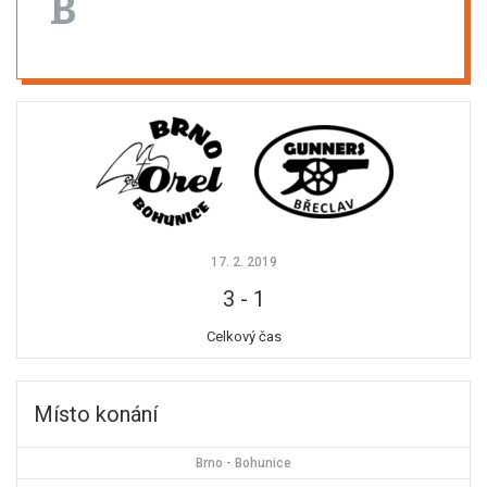
B
17. 2. 2019
3
-
1
Celkový čas
Místo konání
Brno - Bohunice