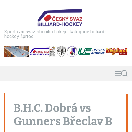
S
k
i
p
t
Sportovní svaz stolního hokeje, kategorie billiard-
o
hockey šprtec
c
o
n
t
e
n
M
S
e
e
t
n
a
u
r
c
h
B.H.C. Dobrá vs
Gunners Břeclav B