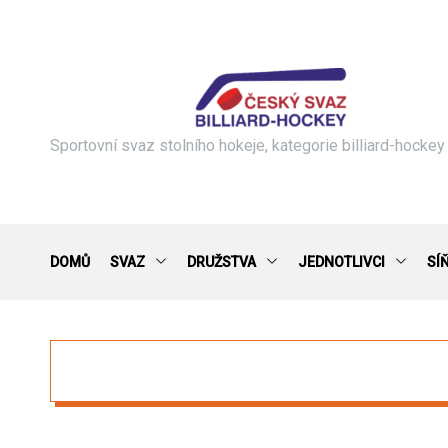
S
k
i
p
t
o
c
Sportovní svaz stolního hokeje, kategorie billiard-hockey
o
n
t
e
n
DOMŮ
SVAZ
DRUŽSTVA
JEDNOTLIVCI
SÍ
t