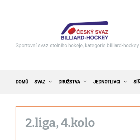
S
k
i
p
t
o
c
Sportovní svaz stolního hokeje, kategorie billiard-hockey
o
n
t
e
n
DOMŮ
SVAZ
DRUŽSTVA
JEDNOTLIVCI
SÍ
t
2.liga, 4.kolo