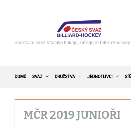
S
k
i
p
t
o
c
Sportovní svaz stolního hokeje, kategorie billiard-hockey
o
n
t
e
n
DOMŮ
SVAZ
DRUŽSTVA
JEDNOTLIVCI
SÍ
t
MČR 2019 JUNIOŘI