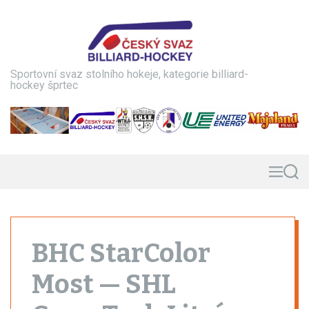
S
k
i
p
t
Sportovní svaz stolního hokeje, kategorie billiard-
o
hockey šprtec
c
o
n
t
e
n
M
S
e
e
t
n
a
u
r
c
h
BHC StarColor
Most — SHL