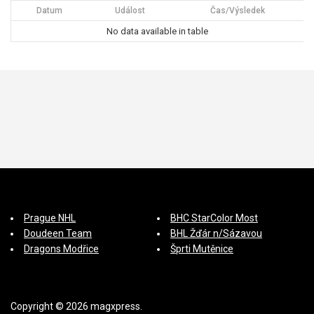
Datum
Událost
Čas/Výsledek
No data available in table
Prague NHL
BHC StarColor Most
Doudeen Team
BHL Žďár n/Sázavou
Dragons Modřice
Šprti Mutěnice
Copyright © 2026 magxpress.