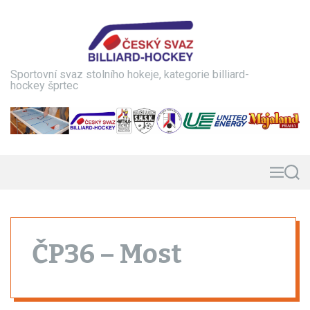
S
k
i
p
t
Sportovní svaz stolního hokeje, kategorie billiard-
o
hockey šprtec
c
o
n
t
e
n
M
S
e
e
t
n
a
u
r
c
h
ČP36 – Most