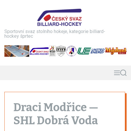
S
k
i
p
t
Sportovní svaz stolního hokeje, kategorie billiard-
o
hockey šprtec
c
o
n
t
e
n
M
S
e
e
t
n
a
u
r
c
h
Draci Modřice —
SHL Dobrá Voda