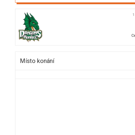
1
C
Místo konání