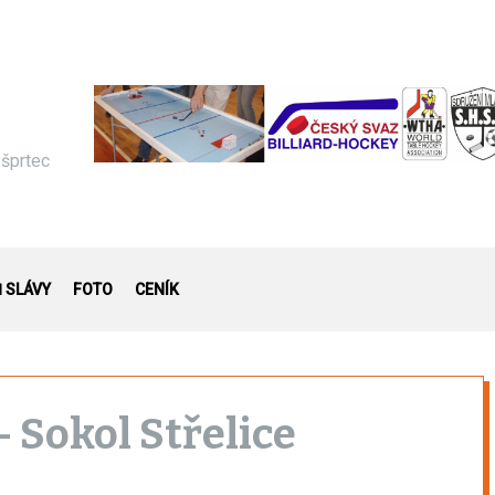
 šprtec
Ň SLÁVY
FOTO
CENÍK
 Sokol Střelice