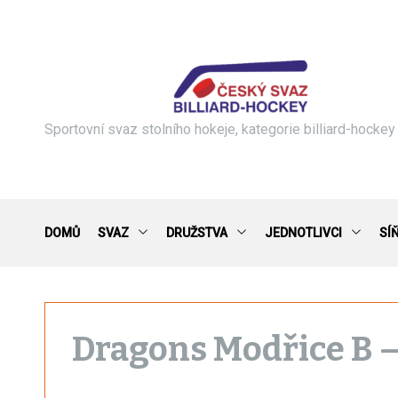
S
k
i
p
t
o
c
Sportovní svaz stolního hokeje, kategorie billiard-hockey
o
n
t
e
n
DOMŮ
SVAZ
DRUŽSTVA
JEDNOTLIVCI
SÍ
t
Dragons Modřice B —