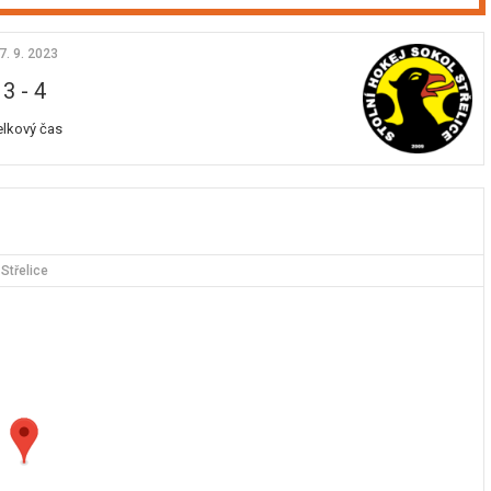
7. 9. 2023
3
-
4
elkový čas
Střelice