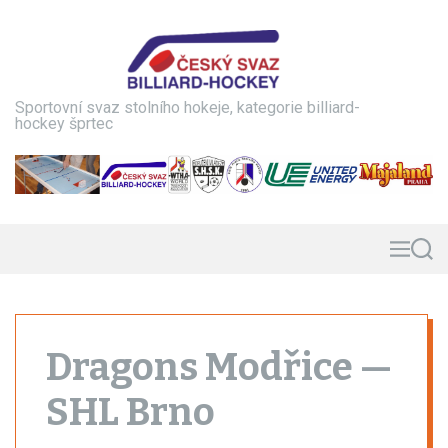
S
k
i
p
t
Sportovní svaz stolního hokeje, kategorie billiard-
o
hockey šprtec
c
o
n
t
e
n
M
S
e
e
t
n
a
u
r
c
h
Dragons Modřice —
SHL Brno