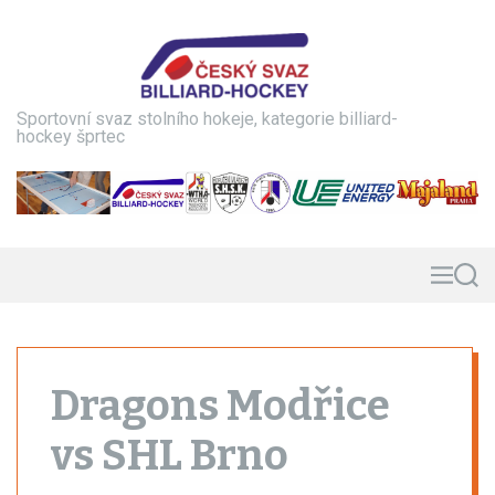
S
k
i
p
t
Sportovní svaz stolního hokeje, kategorie billiard-
o
hockey šprtec
c
o
n
t
e
n
M
S
e
e
t
n
a
u
r
c
h
Dragons Modřice
vs SHL Brno