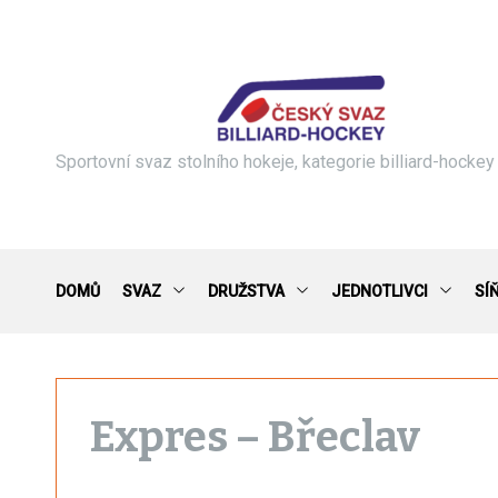
S
k
i
p
t
o
c
Sportovní svaz stolního hokeje, kategorie billiard-hockey
o
n
t
e
n
DOMŮ
SVAZ
DRUŽSTVA
JEDNOTLIVCI
SÍ
t
Expres – Břeclav