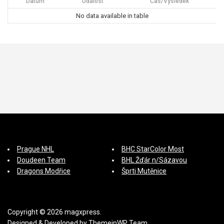
Datum
Událost
Čas/Výsledek
No data available in table
Prague NHL
BHC StarColor Most
Doudeen Team
BHL Žďár n/Sázavou
Dragons Modřice
Šprti Mutěnice
Copyright © 2026 magxpress.
Designed & Developed by
ThemeinWP Team