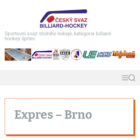
S
k
i
p
t
Sportovní svaz stolního hokeje, kategorie billiard-
o
hockey šprtec
c
o
n
t
e
n
M
S
e
e
t
n
a
u
r
c
h
Expres – Brno