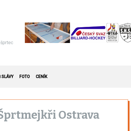
 šprtec
Ň SLÁVY
FOTO
CENÍK
Šprtmejkři Ostrava