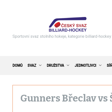
S
k
i
p
t
o
c
Sportovní svaz stolního hokeje, kategorie billiard-hockey
o
n
t
e
n
DOMŮ
SVAZ
DRUŽSTVA
JEDNOTLIVCI
SÍ
t
Gunners Břeclav vs 