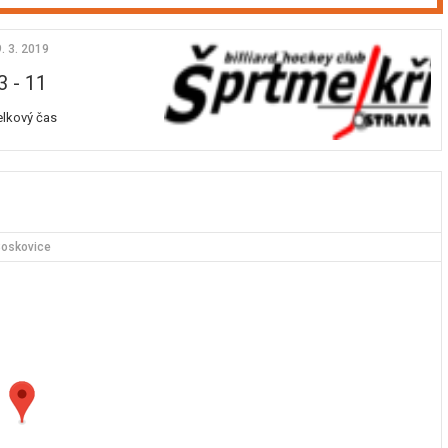
9. 3. 2019
3
-
11
elkový čas
oskovice