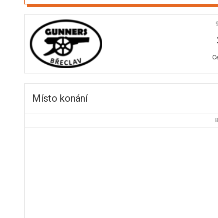
C
Místo konání
B